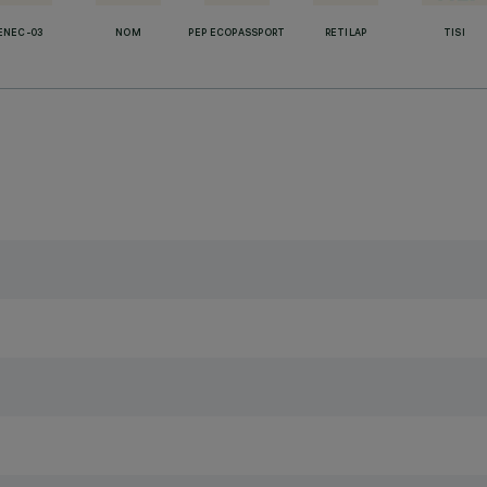
ENEC-03
NOM
PEP ECOPASSPORT
RETILAP
TISI