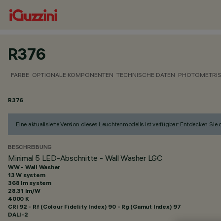
R376
FARBE
OPTIONALE KOMPONENTEN
TECHNISCHE DATEN
PHOTOMETRIS
R376
Eine aktualisierte Version dieses Leuchtenmodells ist verfügbar: Entdecken Sie
BESCHREIBUNG
Minimal 5 LED-Abschnitte - Wall Washer LGC
WW - Wall Washer
13 W system
368 lm system
28.31 lm/W
4000 K
CRI
92
- Rf (Colour Fidelity Index) 90 - Rg (Gamut Index) 97
DALI-2