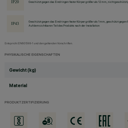
Geschützt gegen das Eindringen fester Körper größer als 12 mm, nicht geschützt
Geschützt gegen das Eindringen fester Körper größer als 1 mm, geschützt gegen
Auf dem sichtbaren Teil des Produkts nach der Installation
Entspricht EN60598-1 und den geltenden Vorschriften.
PHYSIKALISCHE EIGENSCHAFTEN
Gewicht (kg)
Material
PRODUKTZERTIFIZIERUNG