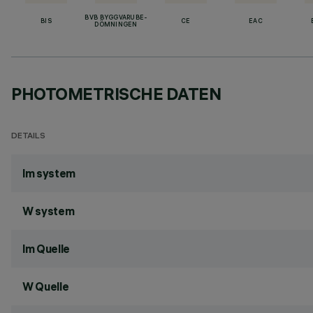
BVB BYGGVARUBE-
BIS
CE
EAC
DÖMNINGEN
PHOTOMETRISCHE DATEN
DETAILS
lm system
W system
lm Quelle
W Quelle