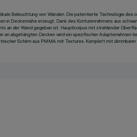
e vertikale Beleuchtung von Wänden. Die patentierte Technologie de
nen in Deckennähe erzeugt. Dank des Konturenrahmens aus schwarz
hts an der Wand gegeben ist. Hauptkorpus mit strahlender Oberflä
on an abgehängten Decken wird ein spezifischer Adapterrahmen benö
etrischer Schirm aus PMMA mit Textures. Komplett mit dimmbarer D