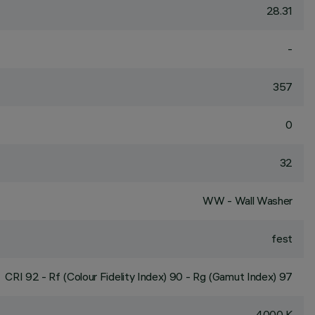
28.31
-
357
0
32
WW - Wall Washer
fest
CRI
92
- Rf (Colour Fidelity Index) 90 - Rg (Gamut Index) 97
4000 K