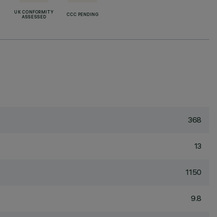
UK CONFORMITY
CCC PENDING
ASSESSED
368
13
1150
9.8