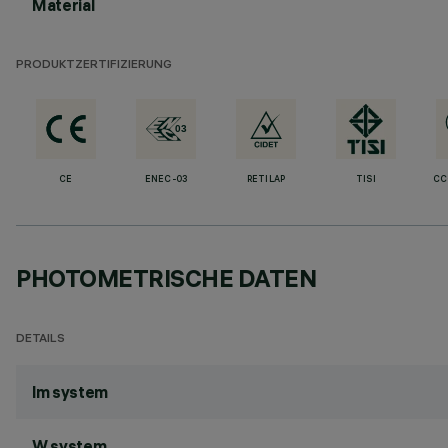
Material
PRODUKTZERTIFIZIERUNG
CE
ENEC-03
RETILAP
TISI
CC
PHOTOMETRISCHE DATEN
DETAILS
lm system
W system