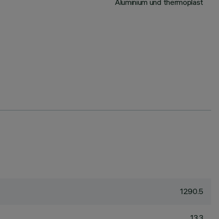
Aluminium und thermoplast
1290.5
13.3