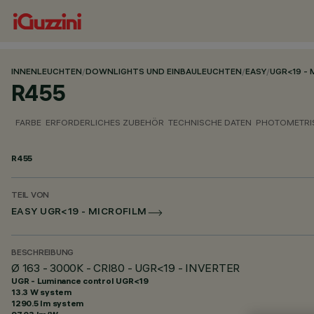
INNENLEUCHTEN
/
DOWNLIGHTS UND EINBAULEUCHTEN
/
EASY
/
UGR<19 - 
R455
FARBE
ERFORDERLICHES ZUBEHÖR
TECHNISCHE DATEN
PHOTOMETRI
R455
TEIL VON
EASY UGR<19 - MICROFILM
BESCHREIBUNG
Ø 163 - 3000K - CRI80 - UGR<19 - INVERTER
UGR - Luminance control UGR<19
13.3 W system
1290.5 lm system