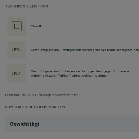
TECHNISCHE LEISTUNG
Class II
Geschützt gegen das Eindringen fester Körper größer als 12 mm, nicht geschützt
Geschützt gegen das Eindringen von Staub, geschützt gegen Spritzwasser.
Auf dem sichtbaren Teil des Produkts nach der Installation
Entspricht EN60598-1 und den geltenden Vorschriften.
PHYSIKALISCHE EIGENSCHAFTEN
Gewicht (kg)