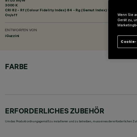
97.03 lm/W
3000 K
CRI
82
- Rf (Colour Fidelity Index) 84 - Rg (Gamut Index) 95
On/off
Wenn Sie au
Gerät zu, u
Marketingb
ENTWORFEN VON
iGuzzini
Cookie-
FARBE
ERFORDERLICHES ZUBEHÖR
Um das Produkt ordnungsgemäß zu installieren und zu betreiben, muss eines der erforderlichen Zub