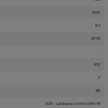
1450
8.3
97.03
-
933
0
89
UGR - Luminance control UGR<19