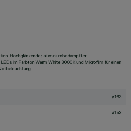
lation. Hochglänzender, aluminiumbedampfter
it LEDs im Farbton Warm White 3000K und Mikrofilm für einen
 Notbeleuchtung.
ø163
ø153