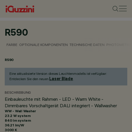
R590
FARBE
OPTIONALE KOMPONENTEN
TECHNISCHE DATEN
PHOTOMETRIS
R590
Eine aktualisierte Version dieses Leuchtenmodells ist verfügbar:
Laser Blade
Entdecken Sie den neuen
.
BESCHREIBUNG
Einbauleuchte mit Rahmen - LED - Warm White -
Dimmbares Vorschaltgerät DALI integriert - Wallwasher
WW - Wall Washer
23.2 W system
840 lm system
36.21 lm/W
3000 K