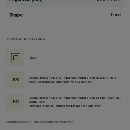
Rund
Shape
TECHNISCHE LEISTUNG
Class II
Geschützt gegen das Eindringen fester Körper größer als 12 mm, nicht
geschützt gegen das Eindringen von Flüssigkeiten.
Geschützt gegen das Eindringen fester Körper größer als 1 mm, geschützt
gegen Regen.
Auf dem sichtbaren Teil des Produkts nach der Installation
Entspricht EN60598-1 und den geltenden Vorschriften.