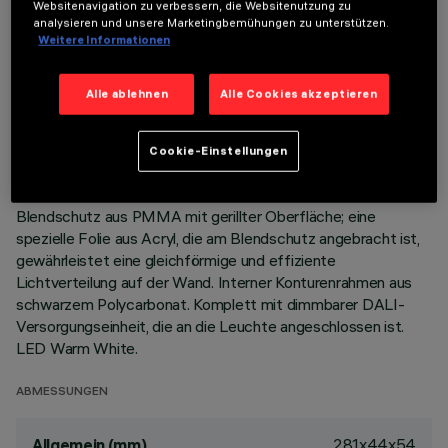
Websitenavigation zu verbessern, die Websitenutzung zu
analysieren und unsere Marketingbemühungen zu unterstützen.
Weitere Informationen
BESCHREIBUNG
Miniaturisierte, rechteckige Einbauleuchte mit LED.
Alle ablehnen
Alle Cookies akzeptieren
Hauptkorpus mit strahlender Oberfläche aus
Aluminiumdruckguss, Version mit Anschlag-Konturenrahmen.
Asymmetrisches optisches System, das spezifisch für eine
Cookie-Einstellungen
effiziente Wallwasher-Lichtverteilung konzipiert ist.
Lichtstromverstärker - Reflektor aus Reinstaluminium -
Blendschutz aus PMMA mit gerillter Oberfläche; eine
spezielle Folie aus Acryl, die am Blendschutz angebracht ist,
gewährleistet eine gleichförmige und effiziente
Lichtverteilung auf der Wand. Interner Konturenrahmen aus
schwarzem Polycarbonat. Komplett mit dimmbarer DALI-
Versorgungseinheit, die an die Leuchte angeschlossen ist.
LED Warm White.
ABMESSUNGEN
281x44x54
Allgemein (mm)