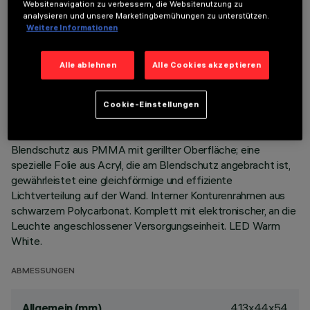
Websitenavigation zu verbessern, die Websitenutzung zu
analysieren und unsere Marketingbemühungen zu unterstützen.
Weitere Informationen
BESCHREIBUNG
Miniaturisierte, rechteckige Einbauleuchte mit LED.
Alle ablehnen
Alle Cookies akzeptieren
Hauptkorpus mit strahlender Oberfläche aus
Aluminiumdruckguss, Version mit Anschlag-Konturenrahmen.
Asymmetrisches optisches System, das spezifisch für eine
Cookie-Einstellungen
effiziente Wallwasher-Lichtverteilung konzipiert ist.
Lichtstromverstärker - Reflektor aus Reinstaluminium -
Blendschutz aus PMMA mit gerillter Oberfläche; eine
spezielle Folie aus Acryl, die am Blendschutz angebracht ist,
gewährleistet eine gleichförmige und effiziente
Lichtverteilung auf der Wand. Interner Konturenrahmen aus
schwarzem Polycarbonat. Komplett mit elektronischer, an die
Leuchte angeschlossener Versorgungseinheit. LED Warm
White.
ABMESSUNGEN
413x44x54
Allgemein (mm)