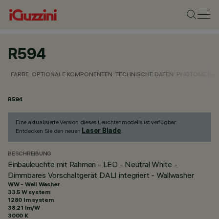
R594
FARBE
OPTIONALE KOMPONENTEN
TECHNISCHE DATEN
PHOTOMETRIS
R594
Eine aktualisierte Version dieses Leuchtenmodells ist verfügbar:
Laser Blade
Entdecken Sie den neuen
.
BESCHREIBUNG
Einbauleuchte mit Rahmen - LED - Neutral White -
Dimmbares Vorschaltgerät DALI integriert - Wallwasher
WW - Wall Washer
33.5 W system
1280 lm system
38.21 lm/W
3000 K