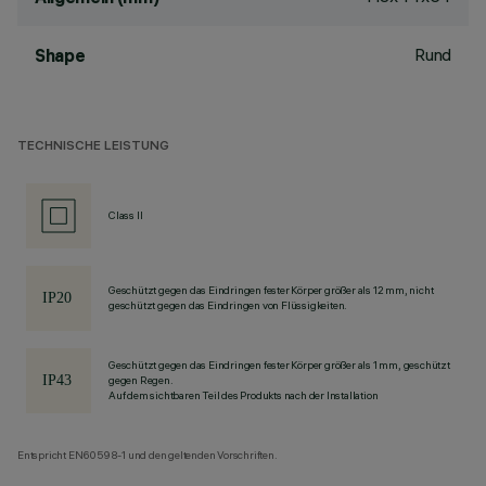
Rund
Shape
TECHNISCHE LEISTUNG
Class II
Geschützt gegen das Eindringen fester Körper größer als 12 mm, nicht
geschützt gegen das Eindringen von Flüssigkeiten.
Geschützt gegen das Eindringen fester Körper größer als 1 mm, geschützt
gegen Regen.
Auf dem sichtbaren Teil des Produkts nach der Installation
Entspricht EN60598-1 und den geltenden Vorschriften.