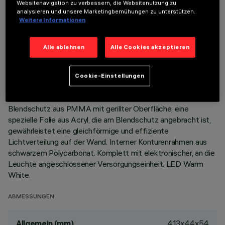
Websitenavigation zu verbessern, die Websitenutzung zu
analysieren und unsere Marketingbemühungen zu unterstützen.
Weitere Informationen
BESCHREIBUNG
Miniaturisierte, rechteckige Einbauleuchte mit LED.
Alle ablehnen
Alle Cookies akzeptieren
Hauptkorpus mit strahlender Oberfläche aus
Aluminiumdruckguss, Version mit Anschlag-Konturenrahmen.
Asymmetrisches optisches System, das spezifisch für eine
Cookie-Einstellungen
effiziente Wallwasher-Lichtverteilung konzipiert ist.
Lichtstromverstärker - Reflektor aus Reinstaluminium -
Blendschutz aus PMMA mit gerillter Oberfläche; eine
spezielle Folie aus Acryl, die am Blendschutz angebracht ist,
gewährleistet eine gleichförmige und effiziente
Lichtverteilung auf der Wand. Interner Konturenrahmen aus
schwarzem Polycarbonat. Komplett mit elektronischer, an die
Leuchte angeschlossener Versorgungseinheit. LED Warm
White.
ABMESSUNGEN
413x44x54
Allgemein (mm)