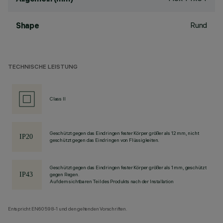
Rund
Shape
TECHNISCHE LEISTUNG
Class II
Geschützt gegen das Eindringen fester Körper größer als 12 mm, nicht
geschützt gegen das Eindringen von Flüssigkeiten.
Geschützt gegen das Eindringen fester Körper größer als 1 mm, geschützt
gegen Regen.
Auf dem sichtbaren Teil des Produkts nach der Installation
Entspricht EN60598-1 und den geltenden Vorschriften.