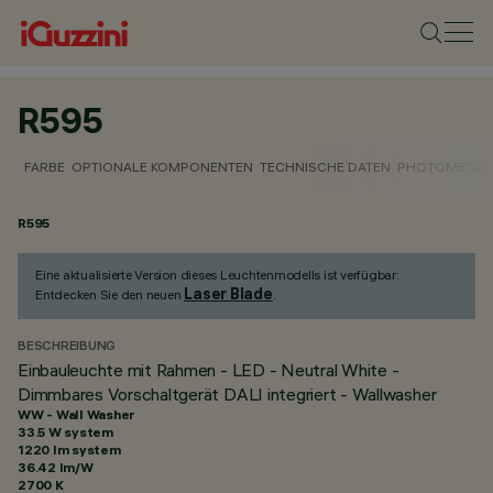
R595
FARBE
OPTIONALE KOMPONENTEN
TECHNISCHE DATEN
PHOTOMETRIS
R595
Eine aktualisierte Version dieses Leuchtenmodells ist verfügbar:
Laser Blade
Entdecken Sie den neuen
.
BESCHREIBUNG
Einbauleuchte mit Rahmen - LED - Neutral White -
Dimmbares Vorschaltgerät DALI integriert - Wallwasher
WW - Wall Washer
33.5 W system
1220 lm system
36.42 lm/W
2700 K