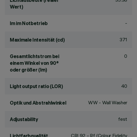
Lichtausbeute (realer
Wert)
-
lm im Notbetrieb
371
Maximale Intensität (cd)
0
Gesamtlichtstrom bei
einem Winkel von 90°
oder größer (lm)
40
Light output ratio (LOR)
WW - Wall Washer
Optik und Abstrahlwinkel
fest
Adjustability
CRI
92
- Rf (Colour Fidelity
Lichtfarbqualität