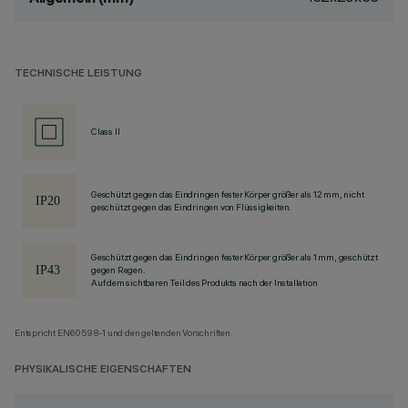
TECHNISCHE LEISTUNG
Class II
Geschützt gegen das Eindringen fester Körper größer als 12 mm, nicht
geschützt gegen das Eindringen von Flüssigkeiten.
Geschützt gegen das Eindringen fester Körper größer als 1 mm, geschützt
gegen Regen.
Auf dem sichtbaren Teil des Produkts nach der Installation
Entspricht EN60598-1 und den geltenden Vorschriften.
PHYSIKALISCHE EIGENSCHAFTEN