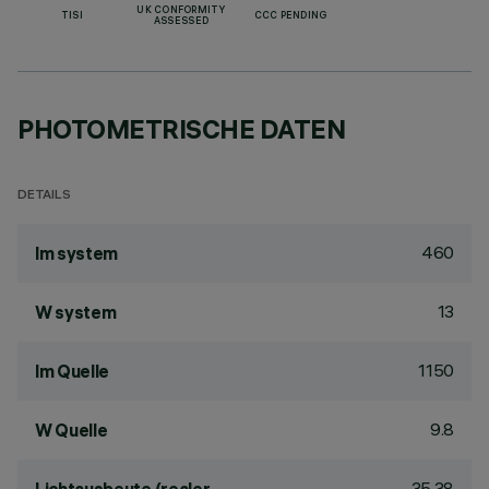
UK CONFORMITY
TISI
CCC PENDING
ASSESSED
PHOTOMETRISCHE DATEN
DETAILS
460
lm system
13
W system
1150
lm Quelle
9.8
W Quelle
35.38