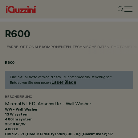
R600
FARBE
OPTIONALE KOMPONENTEN
TECHNISCHE DATEN
PHOTOMETRIS
R600
Eine aktualisierte Version dieses Leuchtenmodells ist verfügbar:
Laser Blade
Entdecken Sie den neuen
.
BESCHREIBUNG
Minimal 5 LED-Abschnitte - Wall Washer
WW - Wall Washer
13 W system
460 lm system
35.38 lm/W
4000 K
CRI
92
- Rf (Colour Fidelity Index) 90 - Rg (Gamut Index) 97