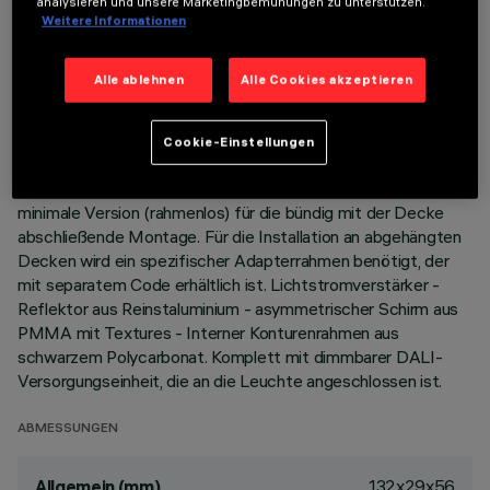
analysieren und unsere Marketingbemühungen zu unterstützen.
Weitere Informationen
BESCHREIBUNG
Miniaturisierte, lineare Einbauleuchte für LED, speziell für die
Alle ablehnen
Alle Cookies akzeptieren
vertikale Beleuchtung von Wänden. Die patentierte
Technologie des optischen Systems sorgt für eine
gleichmäßige und leistungsstarke Bestrahlung von Wänden,
Cookie-Einstellungen
die keine Schattenzonen in Deckennähe erzeugt.
Hauptkorpus mit strahlender Oberfläche aus Aluminium-Guss;
minimale Version (rahmenlos) für die bündig mit der Decke
abschließende Montage. Für die Installation an abgehängten
Decken wird ein spezifischer Adapterrahmen benötigt, der
mit separatem Code erhältlich ist. Lichtstromverstärker -
Reflektor aus Reinstaluminium - asymmetrischer Schirm aus
PMMA mit Textures - Interner Konturenrahmen aus
schwarzem Polycarbonat. Komplett mit dimmbarer DALI-
Versorgungseinheit, die an die Leuchte angeschlossen ist.
ABMESSUNGEN
132x29x56
Allgemein (mm)