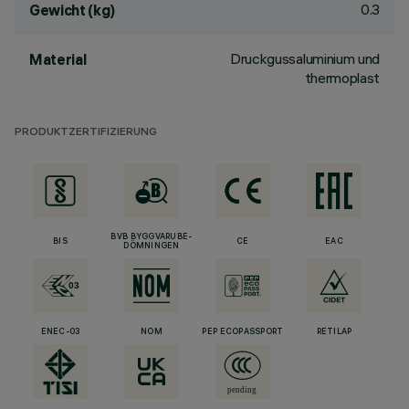
0.3
Gewicht (kg)
Druckgussaluminium und
Material
thermoplast
PRODUKTZERTIFIZIERUNG
BVB BYGGVARUBE-
BIS
CE
EAC
DÖMNINGEN
ENEC-03
NOM
PEP ECOPASSPORT
RETILAP