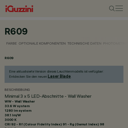
R609
FARBE
OPTIONALE KOMPONENTEN
TECHNISCHE DATEN
PHOTOMETRIS
R609
Eine aktualisierte Version dieses Leuchtenmodells ist verfügbar:
Laser Blade
Entdecken Sie den neuen
.
BESCHREIBUNG
Minimal 3 x 5 LED-Abschnitte - Wall Washer
WW - Wall Washer
33.6 W system
1280 lm system
38.1 lm/W
3000 K
CRI
92
- Rf (Colour Fidelity Index) 91 - Rg (Gamut Index) 98