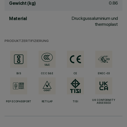
0.86
Gewicht (kg)
Druckgussaluminium und
Material
thermoplast
PRODUKTZERTIFIZIERUNG
BIS
CCC S&E
CE
ENEC-03
UK CONFORMITY
PEP ECOPASSPORT
RETILAP
TISI
ASSESSED