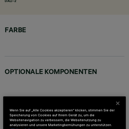
DALI-2
FARBE
OPTIONALE KOMPONENTEN
Wenn Sie auf „Alle Cookies akzeptieren“ klicken, stimmen Sie der
TECHNISCHE DATEN
Speicherung von Cookies auf Ihrem Gerät zu, um die
Websitenavigation zu verbessern, die Websitenutzung zu
LETZTES UPDATE: 06.08.2026
analysieren und unsere Marketingbemühungen zu unterstützen.