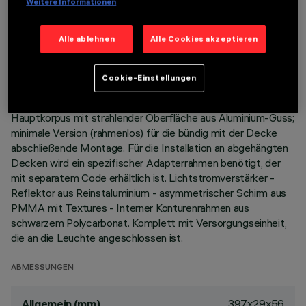
Weitere Informationen
BESCHREIBUNG
Alle ablehnen
Alle Cookies akzeptieren
Miniaturisierte, lineare Einbauleuchte für LED, speziell für die
vertikale Beleuchtung von Wänden. Die patentierte
Technologie des optischen Systems sorgt für eine
Cookie-Einstellungen
gleichmäßige und leistungsstarke Bestrahlung von Wänden,
die keine Schattenzonen in Deckennähe erzeugt.
Hauptkorpus mit strahlender Oberfläche aus Aluminium-Guss;
minimale Version (rahmenlos) für die bündig mit der Decke
abschließende Montage. Für die Installation an abgehängten
Decken wird ein spezifischer Adapterrahmen benötigt, der
mit separatem Code erhältlich ist. Lichtstromverstärker -
Reflektor aus Reinstaluminium - asymmetrischer Schirm aus
PMMA mit Textures - Interner Konturenrahmen aus
schwarzem Polycarbonat. Komplett mit Versorgungseinheit,
die an die Leuchte angeschlossen ist.
ABMESSUNGEN
397x29x56
Allgemein (mm)