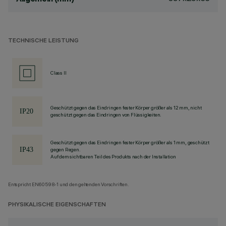
TECHNISCHE LEISTUNG
Class II
Geschützt gegen das Eindringen fester Körper größer als 12 mm, nicht
geschützt gegen das Eindringen von Flüssigkeiten.
Geschützt gegen das Eindringen fester Körper größer als 1 mm, geschützt
gegen Regen.
Auf dem sichtbaren Teil des Produkts nach der Installation
Entspricht EN60598-1 und den geltenden Vorschriften.
PHYSIKALISCHE EIGENSCHAFTEN