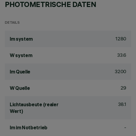
PHOTOMETRISCHE DATEN
DETAILS
1280
lm system
33.6
W system
3200
lm Quelle
29
W Quelle
38.1
Lichtausbeute (realer
Wert)
-
lm im Notbetrieb