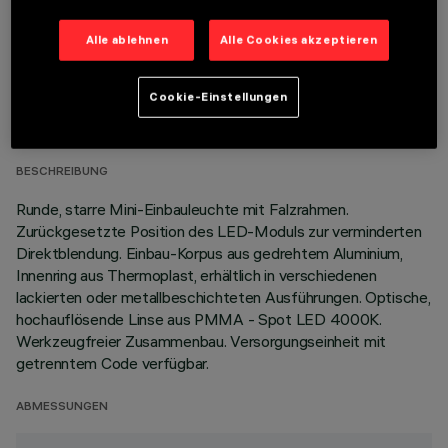
Alle ablehnen
Alle Cookies akzeptieren
TECHNISCHE DATEN
Cookie-Einstellungen
LETZTES UPDATE: 05.08.2026
BESCHREIBUNG
Runde, starre Mini-Einbauleuchte mit Falzrahmen.
Zurückgesetzte Position des LED-Moduls zur verminderten
Direktblendung. Einbau-Korpus aus gedrehtem Aluminium,
Innenring aus Thermoplast, erhältlich in verschiedenen
lackierten oder metallbeschichteten Ausführungen. Optische,
hochauflösende Linse aus PMMA - Spot LED 4000K.
Werkzeugfreier Zusammenbau. Versorgungseinheit mit
getrenntem Code verfügbar.
ABMESSUNGEN