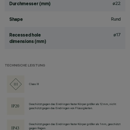
ø22
Durchmesser (mm)
Rund
Shape
ø17
Recessed hole
dimensions (mm)
TECHNISCHE LEISTUNG
Class III
Geschützt gegen das Eindringen fester Körper größer als 12 mm, nicht
geschützt gegen das Eindringen von Flüssigkeiten.
Geschützt gegen das Eindringen fester Körper größer als 1 mm, geschützt
gegen Regen.