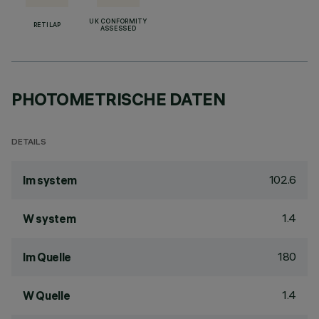
UK CONFORMITY
RETILAP
ASSESSED
PHOTOMETRISCHE DATEN
DETAILS
102.6
lm system
1.4
W system
180
lm Quelle
1.4
W Quelle