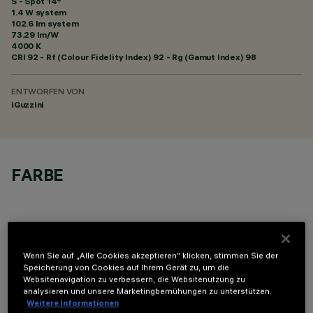
S - Spot 14°
1.4 W system
102.6 lm system
73.29 lm/W
4000 K
CRI
92
- Rf (Colour Fidelity Index) 92 - Rg (Gamut Index) 98
ENTWORFEN VON
iGuzzini
FARBE
Wenn Sie auf „Alle Cookies akzeptieren“ klicken, stimmen Sie der
Speicherung von Cookies auf Ihrem Gerät zu, um die
OPTIONALE KOMPONENTEN
Websitenavigation zu verbessern, die Websitenutzung zu
analysieren und unsere Marketingbemühungen zu unterstützen.
Weitere Informationen