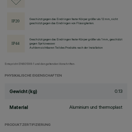
Geschützt gegen das Eindringen fester Körper größer als 12 mm, nicht
geschützt gegen das Eindringen von Flüssigkeiten.
Geschützt gegen das Eindringen fester Körper größer als 1 mm, geschützt
gegen Spritzwasser.
Auf dem sichtbaren Teil des Produkts nach der Installation
Entspricht EN60598-1 und den geltenden Vorschriften.
PHYSIKALISCHE EIGENSCHAFTEN
0.13
Gewicht (kg)
Aluminium und thermoplast
Material
PRODUKTZERTIFIZIERUNG