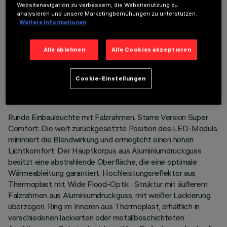
Websitenavigation zu verbessern, die Websitenutzung zu
analysieren und unsere Marketingbemühungen zu unterstützen.
Weitere Informationen
Alle ablehnen
Alle Cookies akzeptieren
TECHNISCHE DATEN
LETZTES UPDATE: 05.08.2026
Cookie-Einstellungen
BESCHREIBUNG
Runde Einbauleuchte mit Falzrahmen. Starre Version Super
Comfort: Die weit zurückgesetzte Position des LED-Moduls
minimiert die Blendwirkung und ermöglicht einen hohen
Lichtkomfort. Der Hauptkorpus aus Aluminiumdruckguss
besitzt eine abstrahlende Oberfläche, die eine optimale
Wärmeableitung garantiert. Hochleistungsreflektor aus
Thermoplast mit Wide Flood-Optik . Struktur mit äußerem
Falzrahmen aus Aluminiumdruckguss, mit weißer Lackierung
überzogen. Ring im Inneren aus Thermoplast, erhältlich in
verschiedenen lackierten oder metallbeschichteten