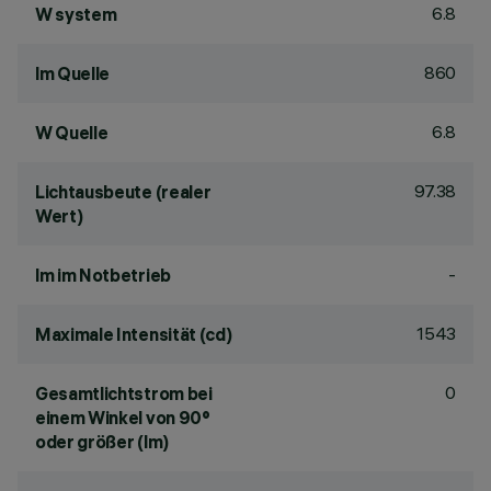
6.8
W system
860
lm Quelle
6.8
W Quelle
97.38
Lichtausbeute (realer
Wert)
-
lm im Notbetrieb
1543
Maximale Intensität (cd)
0
Gesamtlichtstrom bei
einem Winkel von 90°
oder größer (lm)