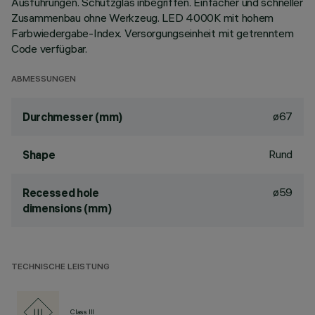
Ausführungen. Schutzglas inbegriffen. Einfacher und schneller
Zusammenbau ohne Werkzeug. LED 4000K mit hohem
Farbwiedergabe-Index. Versorgungseinheit mit getrenntem
Code verfügbar.
ABMESSUNGEN
ø67
Durchmesser (mm)
Rund
Shape
ø59
Recessed hole
dimensions (mm)
TECHNISCHE LEISTUNG
Class III