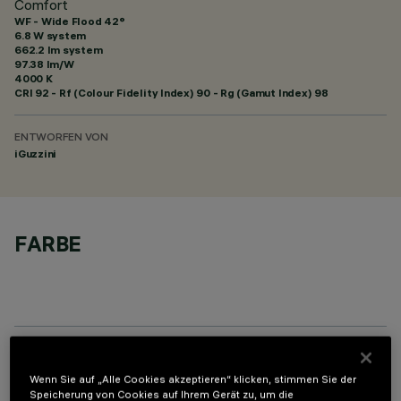
Comfort
WF - Wide Flood 42°
6.8 W system
662.2 lm system
97.38 lm/W
4000 K
CRI
92
- Rf (Colour Fidelity Index) 90 - Rg (Gamut Index) 98
ENTWORFEN VON
iGuzzini
FARBE
OPTIONALE KOMPONENTEN
Wenn Sie auf „Alle Cookies akzeptieren“ klicken, stimmen Sie der
Speicherung von Cookies auf Ihrem Gerät zu, um die