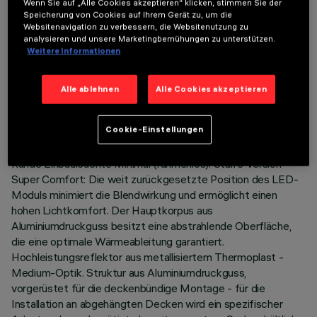
Wenn Sie auf „Alle Cookies akzeptieren“ klicken, stimmen Sie der
Speicherung von Cookies auf Ihrem Gerät zu, um die
Websitenavigation zu verbessern, die Websitenutzung zu
analysieren und unsere Marketingbemühungen zu unterstützen.
Weitere Informationen
TECHNISCHE DATEN
Alle ablehnen
Alle Cookies akzeptieren
LETZTES UPDATE: 05.08.2026
Cookie-Einstellungen
BESCHREIBUNG
Runde Einbauleuchte Minimal (rahmenlos). Starre Version
Super Comfort: Die weit zurückgesetzte Position des LED-
Moduls minimiert die Blendwirkung und ermöglicht einen
hohen Lichtkomfort. Der Hauptkorpus aus
Aluminiumdruckguss besitzt eine abstrahlende Oberfläche,
die eine optimale Wärmeableitung garantiert.
Hochleistungsreflektor aus metallisiertem Thermoplast -
Medium-Optik. Struktur aus Aluminiumdruckguss,
vorgerüstet für die deckenbündige Montage - für die
Installation an abgehängten Decken wird ein spezifischer