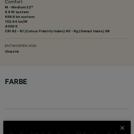
Comfort
M - Medium 22°
6.8 W system
696.6 lm system
102.44 lm/W
4000 K
CRI
92
- Rf (Colour Fidelity Index) 90 - Rg (Gamut Index) 98
ENTWORFEN VON
iGuzzini
FARBE
OPTIONALE KOMPONENTEN