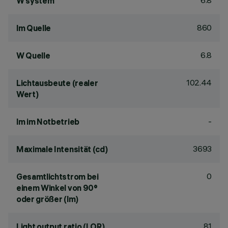
6.8
W system
860
lm Quelle
6.8
W Quelle
102.44
Lichtausbeute (realer
Wert)
-
lm im Notbetrieb
3693
Maximale Intensität (cd)
0
Gesamtlichtstrom bei
einem Winkel von 90°
oder größer (lm)
81
Light output ratio (LOR)