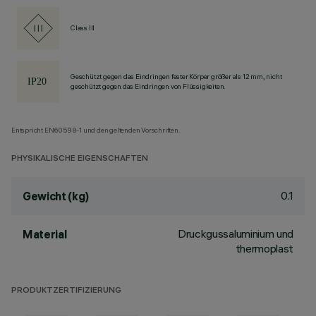
Class III
Geschützt gegen das Eindringen fester Körper größer als 12 mm, nicht
geschützt gegen das Eindringen von Flüssigkeiten.
Entspricht EN60598-1 und den geltenden Vorschriften.
PHYSIKALISCHE EIGENSCHAFTEN
0.1
Gewicht (kg)
Druckgussaluminium und
Material
thermoplast
PRODUKTZERTIFIZIERUNG