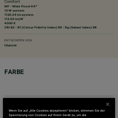
Comfort
WF - Wide Flood 44°
10 W system
1120.24 lm system
112.02 lm/W
4000 K
CRI
92
- Rf (Colour Fidelity Index) 90 - Rg (Gamut Index) 98
ENTWORFEN VON
iGuzzini
FARBE
OPTIONALE KOMPONENTEN
Wenn Sie auf „Alle Cookies akzeptieren“ klicken, stimmen Sie der
Speicherung von Cookies auf Ihrem Gerät zu, um die