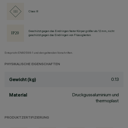
Class III
Geschützt gegen das Eindringen fester Körper größer als 12 mm, nicht
geschützt gegen das Eindringen von Flüssigkeiten.
Entspricht EN60598-1 und den geltenden Vorschriften.
PHYSIKALISCHE EIGENSCHAFTEN
0.13
Gewicht (kg)
Druckgussaluminium und
Material
thermoplast
PRODUKTZERTIFIZIERUNG