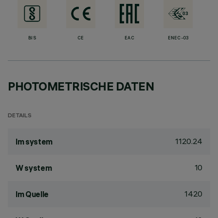
BIS
CE
EAC
ENEC-03
PHOTOMETRISCHE DATEN
DETAILS
1120.24
lm system
10
W system
1420
lm Quelle