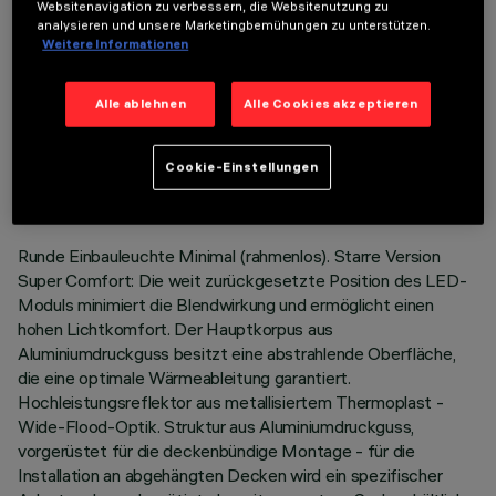
Websitenavigation zu verbessern, die Websitenutzung zu
analysieren und unsere Marketingbemühungen zu unterstützen.
Weitere Informationen
Alle ablehnen
Alle Cookies akzeptieren
TECHNISCHE DATEN
LETZTES UPDATE: 07.08.2026
Cookie-Einstellungen
BESCHREIBUNG
Runde Einbauleuchte Minimal (rahmenlos). Starre Version
Super Comfort: Die weit zurückgesetzte Position des LED-
Moduls minimiert die Blendwirkung und ermöglicht einen
hohen Lichtkomfort. Der Hauptkorpus aus
Aluminiumdruckguss besitzt eine abstrahlende Oberfläche,
die eine optimale Wärmeableitung garantiert.
Hochleistungsreflektor aus metallisiertem Thermoplast -
Wide-Flood-Optik. Struktur aus Aluminiumdruckguss,
vorgerüstet für die deckenbündige Montage - für die
Installation an abgehängten Decken wird ein spezifischer