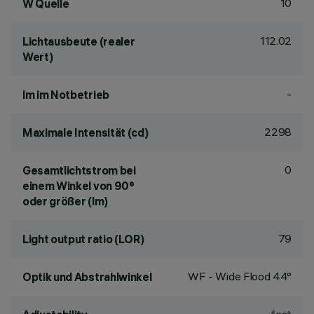
10
W Quelle
112.02
Lichtausbeute (realer
Wert)
-
lm im Notbetrieb
2298
Maximale Intensität (cd)
0
Gesamtlichtstrom bei
einem Winkel von 90°
oder größer (lm)
79
Light output ratio (LOR)
WF - Wide Flood 44°
Optik und Abstrahlwinkel