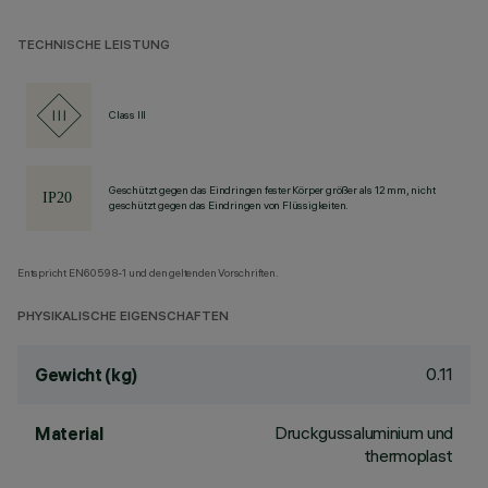
TECHNISCHE LEISTUNG
Class III
Geschützt gegen das Eindringen fester Körper größer als 12 mm, nicht
geschützt gegen das Eindringen von Flüssigkeiten.
Entspricht EN60598-1 und den geltenden Vorschriften.
PHYSIKALISCHE EIGENSCHAFTEN
0.11
Gewicht (kg)
Druckgussaluminium und
Material
thermoplast