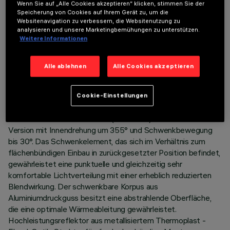
Wenn Sie auf „Alle Cookies akzeptieren“ klicken, stimmen Sie der
Speicherung von Cookies auf Ihrem Gerät zu, um die
Websitenavigation zu verbessern, die Websitenutzung zu
analysieren und unsere Marketingbemühungen zu unterstützen.
Weitere Informationen
TECHNISCHE DATEN
Alle ablehnen
Alle Cookies akzeptieren
LETZTES UPDATE: 07.08.2026
Cookie-Einstellungen
BESCHREIBUNG
Runde Einbauleuchte Minimal (rahmenlos). Schwenkbare
Version mit Innendrehung um 355° und Schwenkbewegung
bis 30°. Das Schwenkelement, das sich im Verhältnis zum
flächenbündigen Einbau in zurückgesetzter Position befindet,
gewährleistet eine punktuelle und gleichzeitig sehr
komfortable Lichtverteilung mit einer erheblich reduzierten
Blendwirkung. Der schwenkbare Korpus aus
Aluminiumdruckguss besitzt eine abstrahlende Oberfläche,
die eine optimale Wärmeableitung gewährleistet.
Hochleistungsreflektor aus metallisiertem Thermoplast -