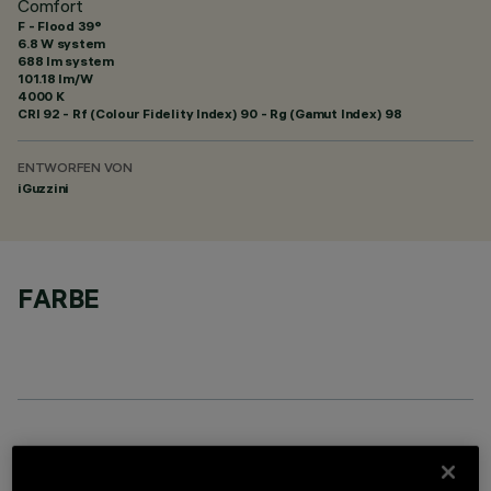
Comfort
F - Flood 39°
6.8 W system
688 lm system
101.18 lm/W
4000 K
CRI
92
- Rf (Colour Fidelity Index) 90 - Rg (Gamut Index) 98
ENTWORFEN VON
iGuzzini
FARBE
OPTIONALE KOMPONENTEN