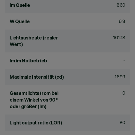
860
lm Quelle
6.8
W Quelle
101.18
Lichtausbeute (realer
Wert)
-
lm im Notbetrieb
1699
Maximale Intensität (cd)
0
Gesamtlichtstrom bei
einem Winkel von 90°
oder größer (lm)
80
Light output ratio (LOR)