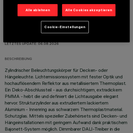
Alle ablehnen
Alle Cookies akzeptieren
Cookie-Einstellungen
TECHNISCHE DATEN
LETZTES UPDATE: 06.08.2026
BESCHREIBUNG
Zylindrischer Beleuchtungskörper für Decken- oder
Hängeleuchte. Lichtemissionssystem mit fester Optik und
hochauflösendem Reflektor aus metallisiertem Thermoplast.
Ein Deko-Abschlussteil - aus durchsichtigem, extradickem
PMMA - hebt die und definiert die Lichtausgabe elegant
hervor. Strukturzylinder aus extrudiertem lackiertem
Aluminium - Innenring aus schwarzem Thermoplastmaterial.
Schutzglas. Mittels spezieller Zubehörsets sind Decken- und
Hängeinstallationen mit geringem Aufwand dank praktischem
Bajonett-System möglich. Dimmbarer DALI-Treiber in die