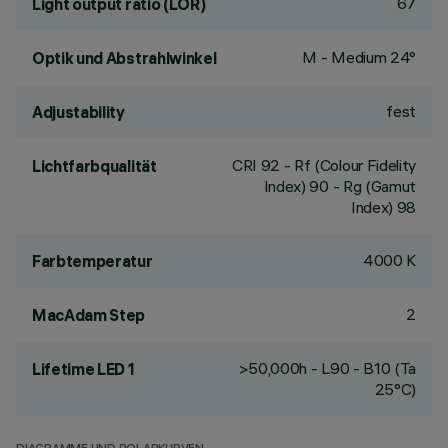
67
Light output ratio (LOR)
M - Medium 24°
Optik und Abstrahlwinkel
fest
Adjustability
CRI
92
- Rf (Colour Fidelity
Lichtfarbqualität
Index) 90 - Rg (Gamut
Index) 98
4000 K
Farbtemperatur
2
MacAdam Step
>50,000h - L90 - B10 (Ta
Lifetime LED 1
25°C)