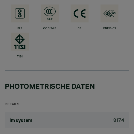
BIS
CCC S&E
CE
ENEC-03
TISI
PHOTOMETRISCHE DATEN
DETAILS
817.4
lm system