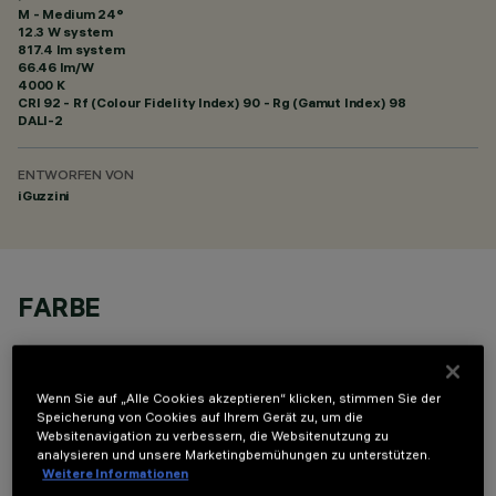
M - Medium 24°
12.3 W system
817.4 lm system
66.46 lm/W
4000 K
CRI
92
- Rf (Colour Fidelity Index) 90 - Rg (Gamut Index) 98
DALI-2
ENTWORFEN VON
iGuzzini
FARBE
Wenn Sie auf „Alle Cookies akzeptieren“ klicken, stimmen Sie der
Speicherung von Cookies auf Ihrem Gerät zu, um die
Websitenavigation zu verbessern, die Websitenutzung zu
analysieren und unsere Marketingbemühungen zu unterstützen.
OPTIONALE KOMPONENTEN
Weitere Informationen