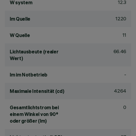
12.3
W system
1220
lm Quelle
11
W Quelle
66.46
Lichtausbeute (realer
Wert)
-
lm im Notbetrieb
4264
Maximale Intensität (cd)
0
Gesamtlichtstrom bei
einem Winkel von 90°
oder größer (lm)