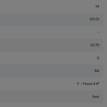
14
101.01
-
3270
0
84
F - Flood 44°
fest