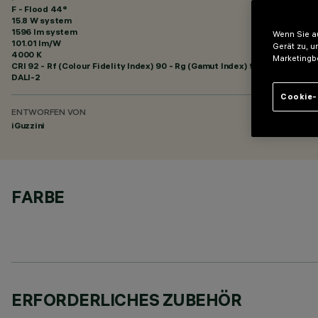
F - Flood 44°
15.8 W system
1596 lm system
Wenn Sie au
101.01 lm/W
Gerät zu, u
4000 K
Marketingb
CRI
92
- Rf (Colour Fidelity Index) 90 - Rg (Gamut Index) 98
DALI-2
Cookie-
ENTWORFEN VON
iGuzzini
FARBE
ERFORDERLICHES ZUBEHÖR