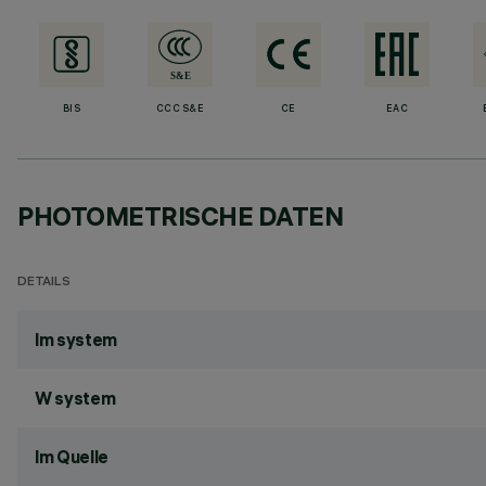
BIS
CCC S&E
CE
EAC
PHOTOMETRISCHE DATEN
DETAILS
lm system
W system
lm Quelle