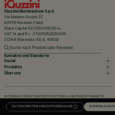
iGuzzini illuminazione S.p.A
Via Mariano Guzzini 37
62019 Recanati (Italy)
Share Capital €21.050.000,00 i.v.
VAT N. and R.I. : (IT)00082630435
CCIAA Macerata, R.E.A. 40632
Kontakte und Standorte
Social
Produkte
Über uns
DATENSCHUTZRICHTLINIE
CERTIFICATIONS
5 JAHRE PRODUKTGARANTIE
HINWEISGEBERSYSTEM
COOKIE POLICY
ACCESSIBILITY STATEMENT
ZU FAVORITEN HINZUFÜGEN
SAVE
DOWNLOADS
UNSERE CODES
KNOWLEDGE BASE (LOGIN REQUIRED)
DOWNLOADS