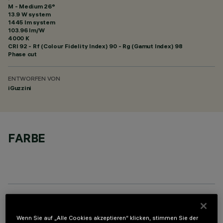
M - Medium 26°
13.9 W system
1445 lm system
103.96 lm/W
4000 K
CRI
92
- Rf (Colour Fidelity Index) 90 - Rg (Gamut Index) 98
Phase cut
ENTWORFEN VON
iGuzzini
FARBE
OPTIONALE KOMPONENTEN
Wenn Sie auf „Alle Cookies akzeptieren“ klicken, stimmen Sie der