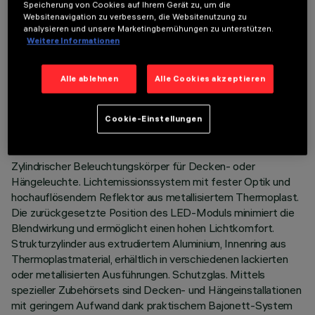
Speicherung von Cookies auf Ihrem Gerät zu, um die
Websitenavigation zu verbessern, die Websitenutzung zu
analysieren und unsere Marketingbemühungen zu unterstützen.
Weitere Informationen
TECHNISCHE DATEN
Alle ablehnen
Alle Cookies akzeptieren
LETZTES UPDATE: 06.08.2026
Cookie-Einstellungen
BESCHREIBUNG
Zylindrischer Beleuchtungskörper für Decken- oder
Hängeleuchte. Lichtemissionssystem mit fester Optik und
hochauflösendem Reflektor aus metallisiertem Thermoplast.
Die zurückgesetzte Position des LED-Moduls minimiert die
Blendwirkung und ermöglicht einen hohen Lichtkomfort.
Strukturzylinder aus extrudiertem Aluminium, Innenring aus
Thermoplastmaterial, erhältlich in verschiedenen lackierten
oder metallisierten Ausführungen. Schutzglas. Mittels
spezieller Zubehörsets sind Decken- und Hängeinstallationen
mit geringem Aufwand dank praktischem Bajonett-System