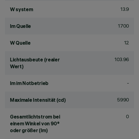
13.9
W system
1700
lm Quelle
12
W Quelle
103.96
Lichtausbeute (realer
Wert)
-
lm im Notbetrieb
5990
Maximale Intensität (cd)
0
Gesamtlichtstrom bei
einem Winkel von 90°
oder größer (lm)