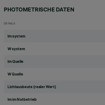
PHOTOMETRISCHE DATEN
DETAILS
lm system
W system
lm Quelle
W Quelle
Lichtausbeute (realer Wert)
lm im Notbetrieb