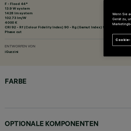
F - Flood 44°
13.9 W system
1428 lm system
Wenn Sie au
102.73 lm/W
Gerät zu, u
4000 K
Marketingb
CRI
92
- Rf (Colour Fidelity Index) 90 - Rg (Gamut Index) 98
Phase cut
Cookie-
ENTWORFEN VON
iGuzzini
FARBE
OPTIONALE KOMPONENTEN