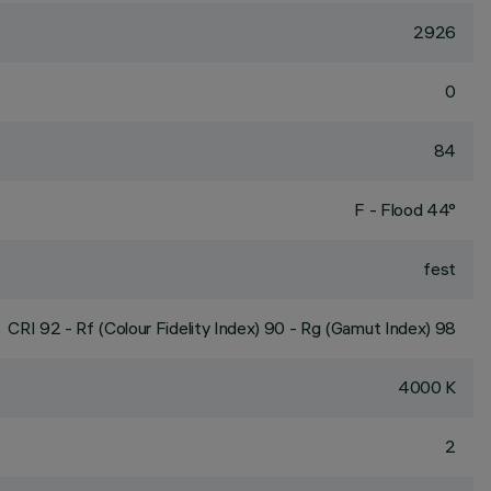
2926
0
84
F - Flood 44°
fest
CRI
92
- Rf (Colour Fidelity Index) 90 - Rg (Gamut Index) 98
4000 K
2