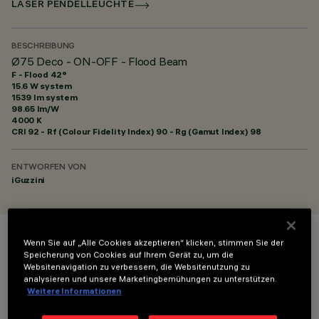
LASER PENDELLEUCHTE
BESCHREIBUNG
Ø75 Deco - ON-OFF - Flood Beam
F - Flood 42°
15.6 W system
1539 lm system
98.65 lm/W
4000 K
CRI
92
- Rf (Colour Fidelity Index) 90 - Rg (Gamut Index) 98
ENTWORFEN VON
iGuzzini
Wenn Sie auf „Alle Cookies akzeptieren“ klicken, stimmen Sie der
FARBE
Speicherung von Cookies auf Ihrem Gerät zu, um die
Websitenavigation zu verbessern, die Websitenutzung zu
analysieren und unsere Marketingbemühungen zu unterstützen.
Weitere Informationen