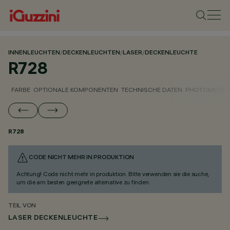
INNENLEUCHTEN
/
DECKENLEUCHTEN
/
LASER
/
DECKENLEUCHTE
R728
FARBE
OPTIONALE KOMPONENTEN
TECHNISCHE DATEN
PHOTOMETRIS
R728
CODE NICHT MEHR IN PRODUKTION
Achtung! Code nicht mehr in produktion. Bitte verwenden sie die suche,
um die am besten geeignete alternative zu finden.
TEIL VON
LASER DECKENLEUCHTE