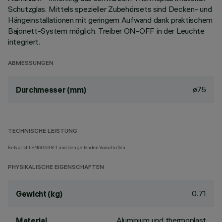
Schutzglas. Mittels spezieller Zubehörsets sind Decken- und
Hängeinstallationen mit geringem Aufwand dank praktischem
Bajonett-System möglich. Treiber ON-OFF in der Leuchte
integriert.
ABMESSUNGEN
ø75
Durchmesser (mm)
TECHNISCHE LEISTUNG
Entspricht EN60598-1 und den geltenden Vorschriften.
PHYSIKALISCHE EIGENSCHAFTEN
0.71
Gewicht (kg)
Aluminium und thermoplast
Material