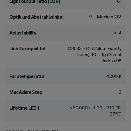
81
Light output ratio (LOR)
M - Medium 28°
Optik und Abstrahlwinkel
fest
Adjustability
CRI
92
- Rf (Colour Fidelity
Lichtfarbqualität
Index) 90 - Rg (Gamut
Index) 98
4000 K
Farbtemperatur
2
MacAdam Step
>50,000h - L90 - B10 (Ta
Lifetime LED 1
25°C)