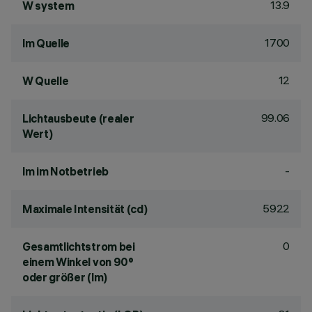
13.9
W system
1700
lm Quelle
12
W Quelle
99.06
Lichtausbeute (realer
Wert)
-
lm im Notbetrieb
5922
Maximale Intensität (cd)
0
Gesamtlichtstrom bei
einem Winkel von 90°
oder größer (lm)