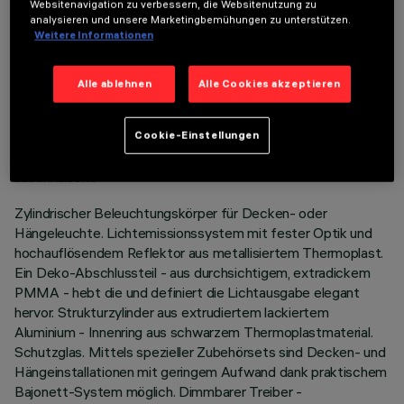
Websitenavigation zu verbessern, die Websitenutzung zu
analysieren und unsere Marketingbemühungen zu unterstützen.
Weitere Informationen
Alle ablehnen
Alle Cookies akzeptieren
TECHNISCHE DATEN
LETZTES UPDATE: 06.08.2026
Cookie-Einstellungen
BESCHREIBUNG
Zylindrischer Beleuchtungskörper für Decken- oder
Hängeleuchte. Lichtemissionssystem mit fester Optik und
hochauflösendem Reflektor aus metallisiertem Thermoplast.
Ein Deko-Abschlussteil - aus durchsichtigem, extradickem
PMMA - hebt die und definiert die Lichtausgabe elegant
hervor. Strukturzylinder aus extrudiertem lackiertem
Aluminium - Innenring aus schwarzem Thermoplastmaterial.
Schutzglas. Mittels spezieller Zubehörsets sind Decken- und
Hängeinstallationen mit geringem Aufwand dank praktischem
Bajonett-System möglich. Dimmbarer Treiber -