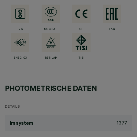
BIS
CCC S&E
CE
EAC
ENEC-03
RETILAP
TISI
PHOTOMETRISCHE DATEN
DETAILS
1377
lm system