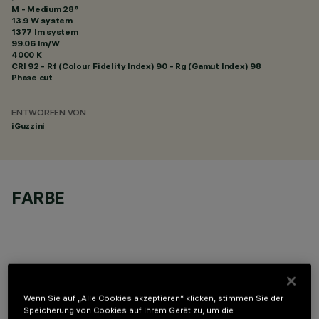
M - Medium 28°
13.9 W system
1377 lm system
99.06 lm/W
4000 K
CRI
92
- Rf (Colour Fidelity Index) 90 - Rg (Gamut Index) 98
Phase cut
ENTWORFEN VON
iGuzzini
FARBE
OPTIONALE KOMPONENTEN
Wenn Sie auf „Alle Cookies akzeptieren“ klicken, stimmen Sie der
Speicherung von Cookies auf Ihrem Gerät zu, um die