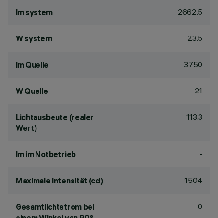
2662.5
lm system
23.5
W system
3750
lm Quelle
21
W Quelle
113.3
Lichtausbeute (realer
Wert)
-
lm im Notbetrieb
1504
Maximale Intensität (cd)
0
Gesamtlichtstrom bei
einem Winkel von 90°