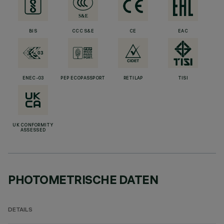
BIS
CCC S&E
CE
EAC
ENEC-03
PEP ECOPASSPORT
RETILAP
TISI
UK CONFORMITY
ASSESSED
PHOTOMETRISCHE DATEN
DETAILS