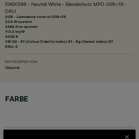
596X596 - Neutral White - Blendschutz MPO UGR<19 -
DALI
UGR - Luminance control UGR<19
23.5 W system
2662.5 lm system
113.3 lm/W
4000 K
CRI
92
- Rf (Colour Fidelity Index) 91 - Rg (Gamut Index) 97
DALI-2
ENTWORFEN VON
iGuzzini
FARBE