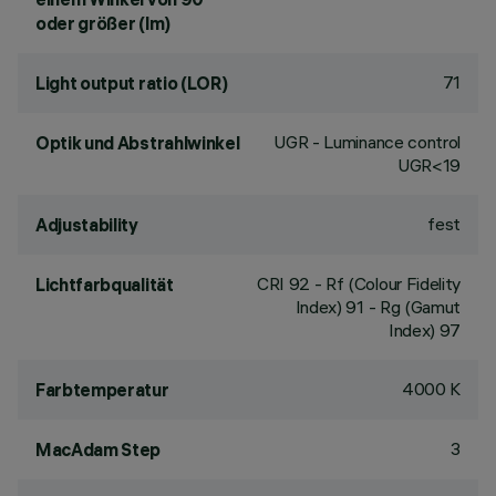
oder größer (lm)
71
Light output ratio (LOR)
UGR - Luminance control
Optik und Abstrahlwinkel
UGR<19
fest
Adjustability
CRI
92
- Rf (Colour Fidelity
Lichtfarbqualität
Index) 91 - Rg (Gamut
Index) 97
4000 K
Farbtemperatur
3
MacAdam Step