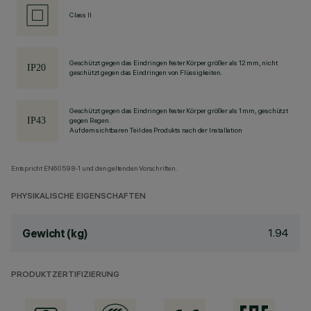
Class II
Geschützt gegen das Eindringen fester Körper größer als 12 mm, nicht
geschützt gegen das Eindringen von Flüssigkeiten.
Geschützt gegen das Eindringen fester Körper größer als 1 mm, geschützt
gegen Regen.
Auf dem sichtbaren Teil des Produkts nach der Installation
Entspricht EN60598-1 und den geltenden Vorschriften.
PHYSIKALISCHE EIGENSCHAFTEN
1.94
Gewicht (kg)
PRODUKTZERTIFIZIERUNG