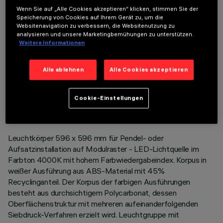
OPTIONALE KOMPONENTEN
Wenn Sie auf „Alle Cookies akzeptieren“ klicken, stimmen Sie der
Speicherung von Cookies auf Ihrem Gerät zu, um die
Websitenavigation zu verbessern, die Websitenutzung zu
analysieren und unsere Marketingbemühungen zu unterstützen.
Weitere Informationen
Alle ablehnen
Alle Cookies akzeptieren
TECHNISCHE DATEN
LETZTES UPDATE: 06.08.2026
Cookie-Einstellungen
BESCHREIBUNG
Leuchtkörper 596 x 596 mm für Pendel- oder
Aufsatzinstallation auf Modulraster - LED-Lichtquelle im
Farbton 4000K mit hohem Farbwiedergabeindex. Korpus in
weißer Ausführung aus ABS-Material mit 45%
Recyclinganteil. Der Korpus der farbigen Ausführungen
besteht aus durchsichtigem Polycarbonat, dessen
Oberflächenstruktur mit mehreren aufeinanderfolgenden
Siebdruck-Verfahren erzielt wird. Leuchtgruppe mit