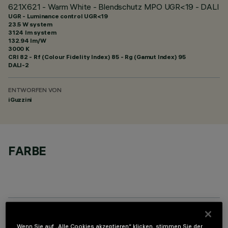
621X621 - Warm White - Blendschutz MPO UGR<19 - DALI
UGR - Luminance control UGR<19
23.5 W system
3124 lm system
132.94 lm/W
3000 K
CRI
82
- Rf (Colour Fidelity Index) 85 - Rg (Gamut Index) 95
DALI-2
ENTWORFEN VON
iGuzzini
FARBE
OPTIONALE KOMPONENTEN
Wenn Sie auf „Alle Cookies akzeptieren“ klicken, stimmen Sie der