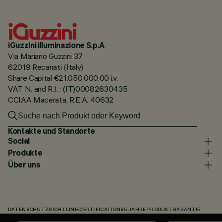
iGuzzini illuminazione S.p.A
Via Mariano Guzzini 37
62019 Recanati (Italy)
Share Capital €21.050.000,00 i.v.
VAT N. and R.I. : (IT)00082630435
CCIAA Macerata, R.E.A. 40632
Kontakte und Standorte
Social
Produkte
Über uns
DATENSCHUTZRICHTLINIE
CERTIFICATIONS
5 JAHRE PRODUKTGARANTIE
HINWEISGEBERSYSTEM
COOKIE POLICY
ACCESSIBILITY STATEMENT