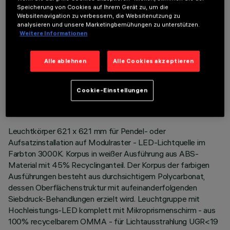
Speicherung von Cookies auf Ihrem Gerät zu, um die
Websitenavigation zu verbessern, die Websitenutzung zu
analysieren und unsere Marketingbemühungen zu unterstützen.
Weitere Informationen
Alle ablehnen
Alle Cookies akzeptieren
TECHNISCHE DATEN
LETZTES UPDATE: 06.08.2026
Cookie-Einstellungen
BESCHREIBUNG
Leuchtkörper 621 x 621 mm für Pendel- oder
Aufsatzinstallation auf Modulraster - LED-Lichtquelle im
Farbton 3000K. Korpus in weißer Ausführung aus ABS-
Material mit 45% Recyclinganteil. Der Korpus der farbigen
Ausführungen besteht aus durchsichtigem Polycarbonat,
dessen Oberflächenstruktur mit aufeinanderfolgenden
Siebdruck-Behandlungen erzielt wird. Leuchtgruppe mit
Hochleistungs-LED komplett mit Mikroprismenschirm - aus
100% recycelbarem OMMA - für Lichtausstrahlung UGR<19