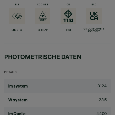
BIS
CCC S&E
CE
EAC
UK CONFORMITY
ENEC-03
RETILAP
TISI
ASSESSED
PHOTOMETRISCHE DATEN
DETAILS
3124
lm system
23.5
W system
4400
lm Quelle