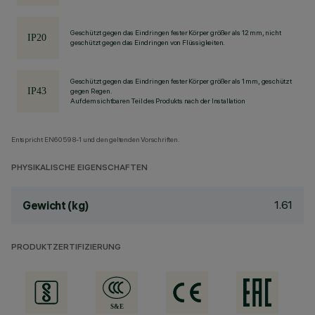
Geschützt gegen das Eindringen fester Körper größer als 12 mm, nicht
geschützt gegen das Eindringen von Flüssigkeiten.
Geschützt gegen das Eindringen fester Körper größer als 1 mm, geschützt
gegen Regen.
Auf dem sichtbaren Teil des Produkts nach der Installation
Entspricht EN60598-1 und den geltenden Vorschriften.
PHYSIKALISCHE EIGENSCHAFTEN
1.61
Gewicht (kg)
PRODUKTZERTIFIZIERUNG