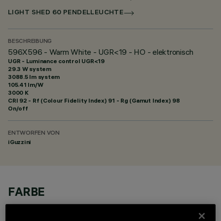
LIGHT SHED 60 PENDELLEUCHTE
BESCHREIBUNG
596X596 - Warm White - UGR<19 - HO - elektronisch
UGR - Luminance control UGR<19
29.3 W system
3088.5 lm system
105.41 lm/W
3000 K
CRI
92
- Rf (Colour Fidelity Index) 91 - Rg (Gamut Index) 98
On/off
ENTWORFEN VON
iGuzzini
FARBE