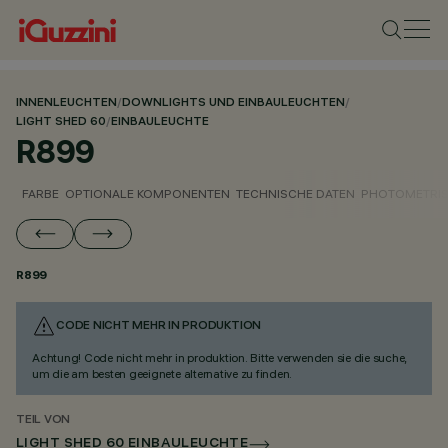
INNENLEUCHTEN
/
DOWNLIGHTS UND EINBAULEUCHTEN
/
LIGHT SHED 60
/
EINBAULEUCHTE
R899
FARBE
OPTIONALE KOMPONENTEN
TECHNISCHE DATEN
PHOTOMETRIS
R899
CODE NICHT MEHR IN PRODUKTION
Achtung! Code nicht mehr in produktion. Bitte verwenden sie die suche,
um die am besten geeignete alternative zu finden.
TEIL VON
LIGHT SHED 60 EINBAULEUCHTE