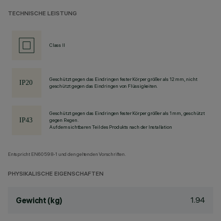
TECHNISCHE LEISTUNG
Class II
Geschützt gegen das Eindringen fester Körper größer als 12 mm, nicht
geschützt gegen das Eindringen von Flüssigkeiten.
Geschützt gegen das Eindringen fester Körper größer als 1 mm, geschützt
gegen Regen.
Auf dem sichtbaren Teil des Produkts nach der Installation
Entspricht EN60598-1 und den geltenden Vorschriften.
PHYSIKALISCHE EIGENSCHAFTEN
1.94
Gewicht (kg)