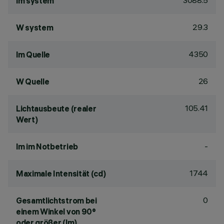
3088.5
lm system
29.3
W system
4350
lm Quelle
26
W Quelle
105.41
Lichtausbeute (realer
Wert)
-
lm im Notbetrieb
1744
Maximale Intensität (cd)
0
Gesamtlichtstrom bei
einem Winkel von 90°
oder größer (lm)