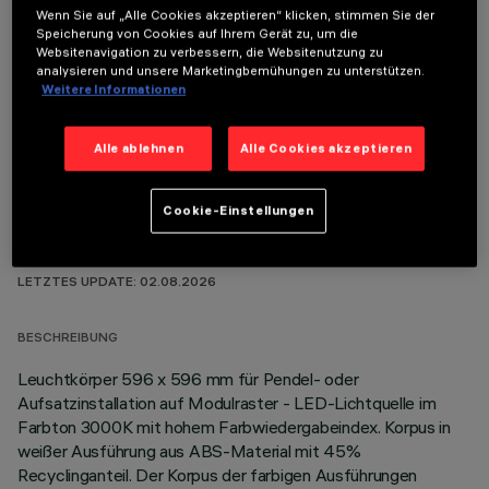
Wenn Sie auf „Alle Cookies akzeptieren“ klicken, stimmen Sie der
Speicherung von Cookies auf Ihrem Gerät zu, um die
Websitenavigation zu verbessern, die Websitenutzung zu
analysieren und unsere Marketingbemühungen zu unterstützen.
OPTIONALE KOMPONENTEN
Weitere Informationen
Alle ablehnen
Alle Cookies akzeptieren
Cookie-Einstellungen
TECHNISCHE DATEN
LETZTES UPDATE: 02.08.2026
BESCHREIBUNG
Leuchtkörper 596 x 596 mm für Pendel- oder
Aufsatzinstallation auf Modulraster - LED-Lichtquelle im
Farbton 3000K mit hohem Farbwiedergabeindex. Korpus in
weißer Ausführung aus ABS-Material mit 45%
Recyclinganteil. Der Korpus der farbigen Ausführungen