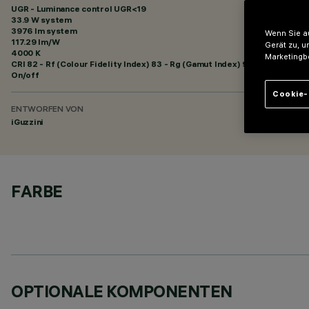
UGR - Luminance control UGR<19
33.9 W system
3976 lm system
Wenn Sie au
117.29 lm/W
Gerät zu, u
4000 K
Marketingb
CRI
82
- Rf (Colour Fidelity Index) 83 - Rg (Gamut Index) 93
On/off
Cookie-
ENTWORFEN VON
iGuzzini
FARBE
OPTIONALE KOMPONENTEN