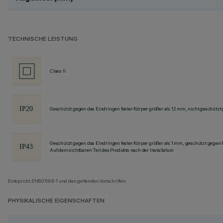
TECHNISCHE LEISTUNG
Class II
Geschützt gegen das Eindringen fester Körper größer als 12 mm, nicht geschützt
Geschützt gegen das Eindringen fester Körper größer als 1 mm, geschützt gegen
Auf dem sichtbaren Teil des Produkts nach der Installation
Entspricht EN60598-1 und den geltenden Vorschriften.
PHYSIKALISCHE EIGENSCHAFTEN