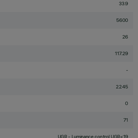
33.9
5600
26
117.29
-
2245
0
71
UGR - Luminance control UGR<19