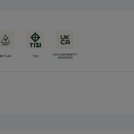
UK CONFORMITY
RETILAP
TISI
ASSESSED