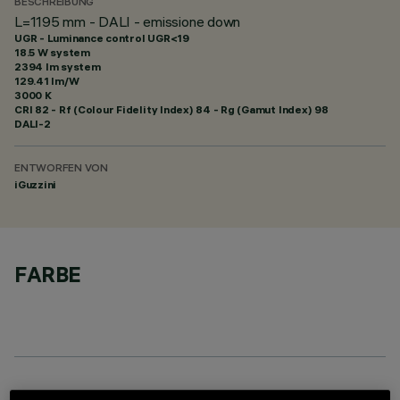
BESCHREIBUNG
L=1195 mm - DALI - emissione down
UGR - Luminance control UGR<19
18.5 W system
2394 lm system
129.41 lm/W
3000 K
CRI
82
- Rf (Colour Fidelity Index) 84 - Rg (Gamut Index) 98
DALI-2
ENTWORFEN VON
iGuzzini
FARBE