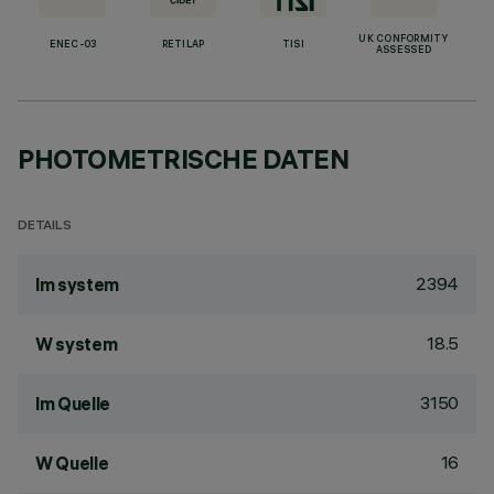
UK CONFORMITY
ENEC-03
RETILAP
TISI
ASSESSED
PHOTOMETRISCHE DATEN
DETAILS
2394
lm system
18.5
W system
3150
lm Quelle
16
W Quelle