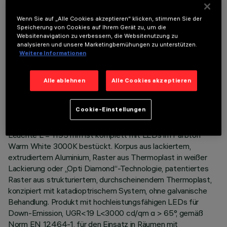
OPTIONALE KOMPONENTEN
Wenn Sie auf „Alle Cookies akzeptieren“ klicken, stimmen Sie der
Speicherung von Cookies auf Ihrem Gerät zu, um die
Websitenavigation zu verbessern, die Websitenutzung zu
analysieren und unsere Marketingbemühungen zu unterstützen.
Weitere Informationen
TECHNISCHE DATEN
Alle ablehnen
Alle Cookies akzeptieren
LETZTES UPDATE: 06.08.2026
Cookie-Einstellungen
BESCHREIBUNG
Leuchte L = 1195 mm ist komplett mit LEDs im Farbton
Warm White 3000K bestückt. Korpus aus lackiertem,
extrudiertem Aluminium, Raster aus Thermoplast in weißer
Lackierung oder „Opti Diamond“-Technologie, patentiertes
Raster aus strukturiertem, durchscheinendem Thermoplast,
konzipiert mit katadioptrischem System, ohne galvanische
Behandlung. Produkt mit hochleistungsfähigen LEDs für
Down-Emission, UGR<19 L<3000 cd/qm α > 65°, gemäß
Norm EN 12464-1, für den Einsatz in Räumen mit