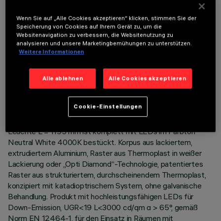
OPTIONALE KOMPONENTEN
Wenn Sie auf „Alle Cookies akzeptieren“ klicken, stimmen Sie der
Speicherung von Cookies auf Ihrem Gerät zu, um die
Websitenavigation zu verbessern, die Websitenutzung zu
analysieren und unsere Marketingbemühungen zu unterstützen.
Weitere Informationen
TECHNISCHE DATEN
Alle ablehnen
Alle Cookies akzeptieren
LETZTES UPDATE: 06.08.2026
Cookie-Einstellungen
BESCHREIBUNG
Leuchte L = 1195 mm ist komplett mit LEDs im Farbton
Neutral White 4000K bestückt. Korpus aus lackiertem,
extrudiertem Aluminium, Raster aus Thermoplast in weißer
Lackierung oder „Opti Diamond“-Technologie, patentiertes
Raster aus strukturiertem, durchscheinendem Thermoplast,
konzipiert mit katadioptrischem System, ohne galvanische
Behandlung. Produkt mit hochleistungsfähigen LEDs für
Down-Emission, UGR<19 L<3000 cd/qm α > 65°, gemäß
Norm EN 12464-1, für den Einsatz in Räumen mit