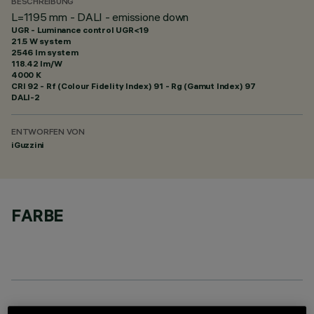
BESCHREIBUNG
L=1195 mm - DALI - emissione down
UGR - Luminance control UGR<19
21.5 W system
2546 lm system
118.42 lm/W
4000 K
CRI
92
- Rf (Colour Fidelity Index) 91 - Rg (Gamut Index) 97
DALI-2
ENTWORFEN VON
iGuzzini
FARBE