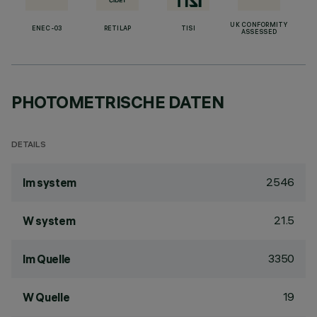
UK CONFORMITY
ENEC-03
RETILAP
TISI
ASSESSED
PHOTOMETRISCHE DATEN
DETAILS
2546
lm system
21.5
W system
3350
lm Quelle
19
W Quelle