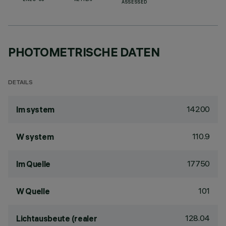
ENEC-03
RETILAP
ASSESSED
PHOTOMETRISCHE DATEN
DETAILS
14200
lm system
110.9
W system
17750
lm Quelle
101
W Quelle
128.04
Lichtausbeute (realer