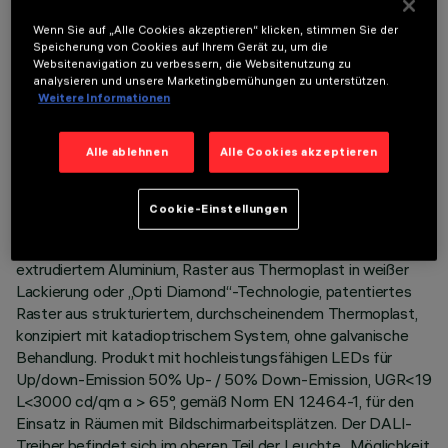
Wenn Sie auf „Alle Cookies akzeptieren“ klicken, stimmen Sie der
Speicherung von Cookies auf Ihrem Gerät zu, um die
Websitenavigation zu verbessern, die Websitenutzung zu
analysieren und unsere Marketingbemühungen zu unterstützen.
Weitere Informationen
TECHNISCHE DATEN
LETZTES UPDATE: 06.08.2026
Alle ablehnen
Alle Cookies akzeptieren
BESCHREIBUNG
Cookie-Einstellungen
Leuchte L = 3175 mm ist komplett mit LEDs im Farbton
Neutral White 4000K bestückt. Korpus aus lackiertem,
extrudiertem Aluminium, Raster aus Thermoplast in weißer
Lackierung oder „Opti Diamond“-Technologie, patentiertes
Raster aus strukturiertem, durchscheinendem Thermoplast,
konzipiert mit katadioptrischem System, ohne galvanische
Behandlung. Produkt mit hochleistungsfähigen LEDs für
Up/down-Emission 50% Up- / 50% Down-Emission, UGR<19
L<3000 cd/qm α > 65°, gemäß Norm EN 12464-1, für den
Einsatz in Räumen mit Bildschirmarbeitsplätzen. Der DALI-
Treiber befindet sich im oberen Teil der Leuchte.. Möglichkeit