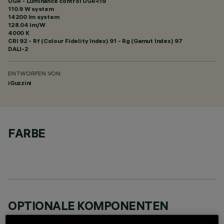
UGR - Luminance control UGR<19
110.9 W system
14200 lm system
128.04 lm/W
4000 K
CRI
92
- Rf (Colour Fidelity Index) 91 - Rg (Gamut Index) 97
DALI-2
ENTWORFEN VON
iGuzzini
FARBE
OPTIONALE KOMPONENTEN