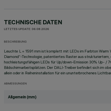
TECHNISCHE DATEN
LETZTES UPDATE: 06.08.2026
BESCHREIBUNG
Leuchte L = 1591 mm ist komplett mit LEDs im Farbton Warm Wh
Diamond“-Technologie, patentiertes Raster aus strukturiertem,
hochleistungsfähigen LEDs für Up/down-Emission 30% Up- / 
Bildschirmarbeitsplätzen. Der DALI-Treiber befindet sich im ob
allein oder in Reiheninstallation für ein ununterbrochenes Lichtban
ABMESSUNGEN
Allgemein (mm)