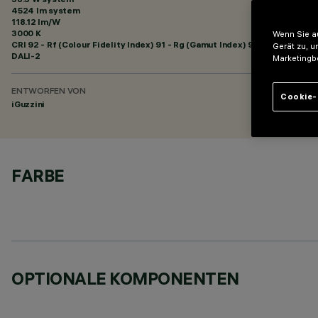
4524 lm system
118.12 lm/W
3000 K
Wenn Sie au
CRI
92
- Rf (Colour Fidelity Index) 91 - Rg (Gamut Index) 98
Gerät zu, u
DALI-2
Marketingb
ENTWORFEN VON
Cookie-
iGuzzini
FARBE
OPTIONALE KOMPONENTEN