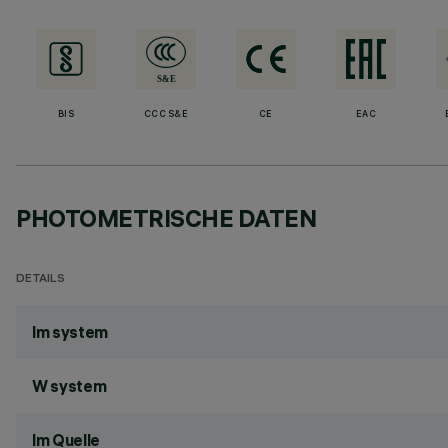
BIS
CCC S&E
CE
EAC
PHOTOMETRISCHE DATEN
DETAILS
lm system
W system
lm Quelle