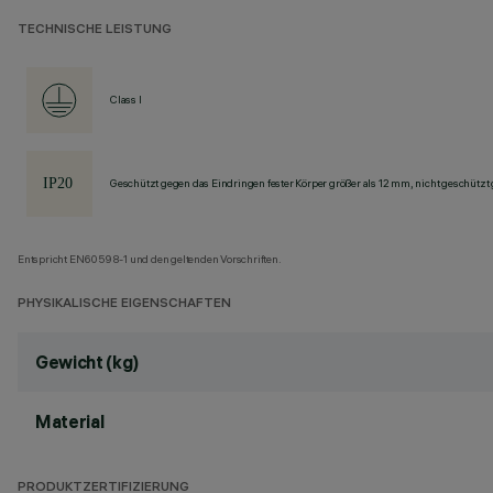
TECHNISCHE LEISTUNG
Class I
Geschützt gegen das Eindringen fester Körper größer als 12 mm, nicht geschützt
Entspricht EN60598-1 und den geltenden Vorschriften.
PHYSIKALISCHE EIGENSCHAFTEN
Gewicht (kg)
Material
PRODUKTZERTIFIZIERUNG