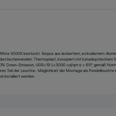
ite 3000K bestückt. Korpus aus lackiertem, extrudiertem Alumini
 durchscheinendem Thermoplast, konzipiert mit katadioptrischem 
70% Down-Emission, UGR<19 L<3000 cd/qm α > 65°, gemäß Norm E
eren Teil der Leuchte.. Möglichkeit der Montage als Pendelleuchte 
d installiert werden.