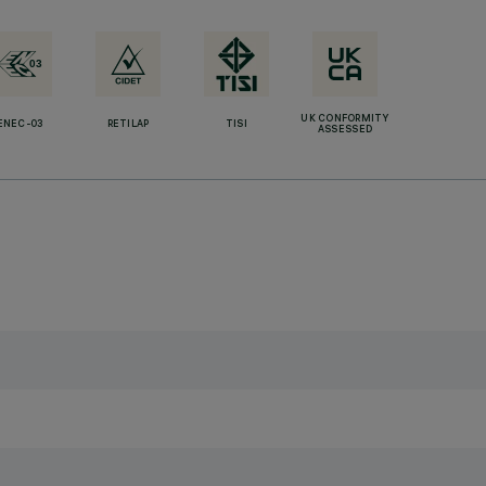
UK CONFORMITY
ENEC-03
RETILAP
TISI
ASSESSED