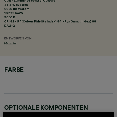
UGR - Luminance control UGR<19
48.4 W system
6669 lm system
137.79 lm/W
3000 K
CRI
82
- Rf (Colour Fidelity Index) 84 - Rg (Gamut Index) 98
DALI-2
ENTWORFEN VON
iGuzzini
FARBE
OPTIONALE KOMPONENTEN