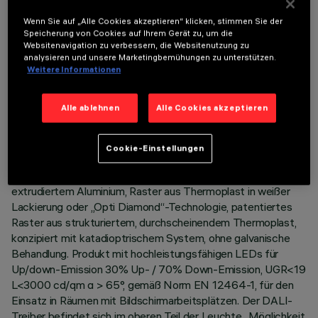
Wenn Sie auf „Alle Cookies akzeptieren“ klicken, stimmen Sie der
Speicherung von Cookies auf Ihrem Gerät zu, um die
Websitenavigation zu verbessern, die Websitenutzung zu
analysieren und unsere Marketingbemühungen zu unterstützen.
Weitere Informationen
TECHNISCHE DATEN
LETZTES UPDATE: 06.08.2026
Alle ablehnen
Alle Cookies akzeptieren
BESCHREIBUNG
Cookie-Einstellungen
Leuchte L = 2383 mm ist komplett mit LEDs im Farbton
Warm White 3000K bestückt. Korpus aus lackiertem,
extrudiertem Aluminium, Raster aus Thermoplast in weißer
Lackierung oder „Opti Diamond“-Technologie, patentiertes
Raster aus strukturiertem, durchscheinendem Thermoplast,
konzipiert mit katadioptrischem System, ohne galvanische
Behandlung. Produkt mit hochleistungsfähigen LEDs für
Up/down-Emission 30% Up- / 70% Down-Emission, UGR<19
L<3000 cd/qm α > 65°, gemäß Norm EN 12464-1, für den
Einsatz in Räumen mit Bildschirmarbeitsplätzen. Der DALI-
Treiber befindet sich im oberen Teil der Leuchte.. Möglichkeit