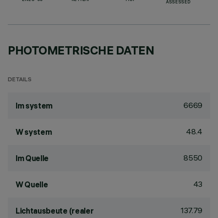
ENEC-03
RETILAP
TISI
ASSESSED
PHOTOMETRISCHE DATEN
DETAILS
6669
lm system
48.4
W system
8550
lm Quelle
43
W Quelle
137.79
Lichtausbeute (realer