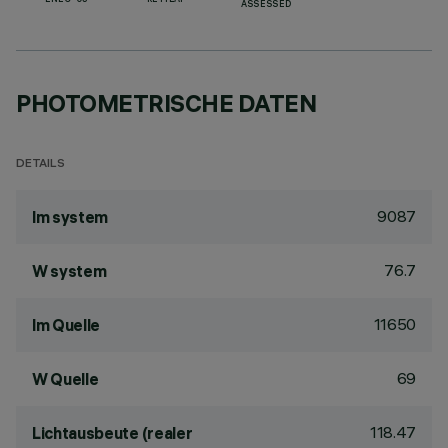
ENEC-03
RETILAP
ASSESSED
PHOTOMETRISCHE DATEN
DETAILS
9087
lm system
76.7
W system
11650
lm Quelle
69
W Quelle
118.47
Lichtausbeute (realer