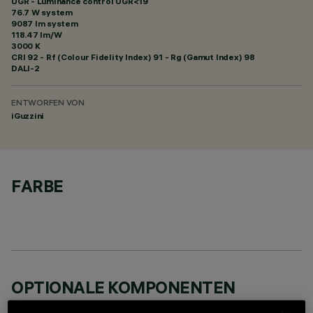
UGR - Luminance control UGR<19
76.7 W system
9087 lm system
118.47 lm/W
3000 K
CRI
92
- Rf (Colour Fidelity Index) 91 - Rg (Gamut Index) 98
DALI-2
ENTWORFEN VON
iGuzzini
FARBE
OPTIONALE KOMPONENTEN