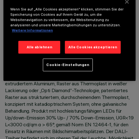
Wenn Sie auf „Alle Cookies akzeptieren“ klicken, stimmen Sie der
Speicherung von Cookies auf Ihrem Gerät zu, um die
Websitenavigation zu verbessern, die Websitenutzung zu
analysieren und unsere Marketingbemühungen zu unterstützen.
Weitere Informationen
TECHNISCHE DATEN
LETZTES UPDATE: 06.08.2026
Alle ablehnen
Alle Cookies akzeptieren
BESCHREIBUNG
Cookie-Einstellungen
Leuchte L = 3175 mm ist komplett mit LEDs im Farbton
Warm White 3000K bestückt. Korpus aus lackiertem,
extrudiertem Aluminium, Raster aus Thermoplast in weißer
Lackierung oder „Opti Diamond“-Technologie, patentiertes
Raster aus strukturiertem, durchscheinendem Thermoplast,
konzipiert mit katadioptrischem System, ohne galvanische
Behandlung. Produkt mit hochleistungsfähigen LEDs für
Up/down-Emission 30% Up- / 70% Down-Emission, UGR<19
L<3000 cd/qm α > 65°, gemäß Norm EN 12464-1, für den
Einsatz in Räumen mit Bildschirmarbeitsplätzen. Der DALI-
Treiber befindet sich im oberen Teil der Leuchte.. Möglichkeit