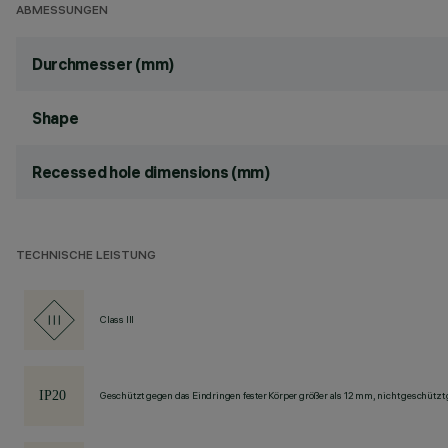
ABMESSUNGEN
Durchmesser (mm)
Shape
Recessed hole dimensions (mm)
TECHNISCHE LEISTUNG
Class III
Geschützt gegen das Eindringen fester Körper größer als 12 mm, nicht geschützt