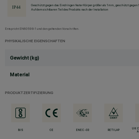
Geschützt gegen das Eindringen fester Körper größer als 1 mm, geschützt gegen 
Auf dem sichtbaren Teil des Produkts nach der Installation
Entspricht EN60598-1 und den geltenden Vorschriften.
PHYSIKALISCHE EIGENSCHAFTEN
Gewicht (kg)
Material
PRODUKTZERTIFIZIERUNG
UK 
BIS
CE
ENEC-03
RETILAP
A