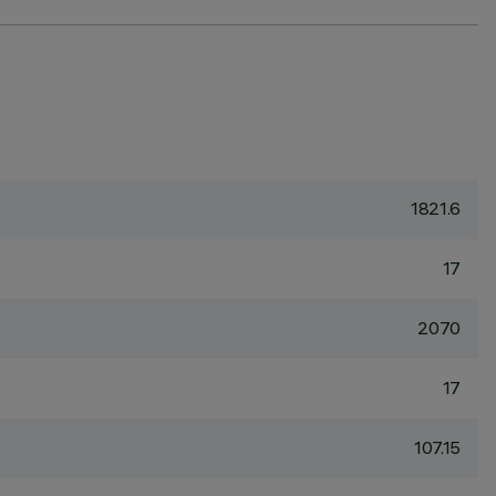
1821.6
17
2070
17
107.15