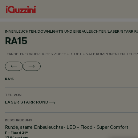
INNENLEUCHTEN
/
DOWNLIGHTS UND EINBAULEUCHTEN
/
LASER
/
STARR R
RA15
FARBE
ERFORDERLICHES ZUBEHÖR
OPTIONALE KOMPONENTEN
TECH
RA15
TEIL VON
LASER STARR RUND
BESCHREIBUNG
Runde, starre Einbauleuchte- LED - Flood - Super Comfort
F - Flood 31°
17 W system