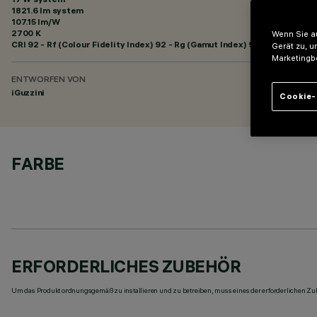
1821.6 lm system
107.15 lm/W
2700 K
Wenn Sie au
CRI
92
- Rf (Colour Fidelity Index) 92 - Rg (Gamut Index) 99
Gerät zu, u
Marketingb
ENTWORFEN VON
iGuzzini
Cookie-
FARBE
ERFORDERLICHES ZUBEHÖR
Um das Produkt ordnungsgemäß zu installieren und zu betreiben, muss eines der erforderlichen Zub