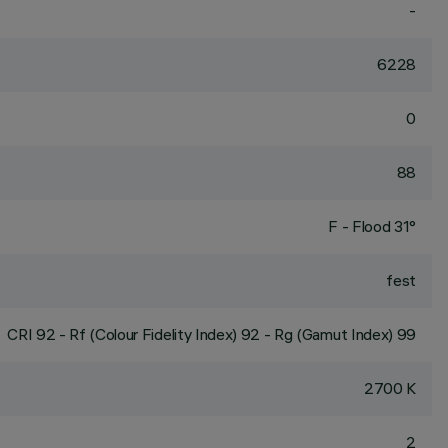
-
6228
0
88
F - Flood 31°
fest
CRI
92
- Rf (Colour Fidelity Index) 92 - Rg (Gamut Index) 99
2700 K
2