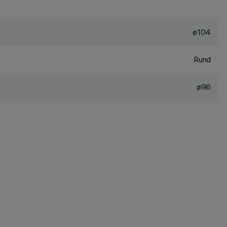
ø104
Rund
ø96