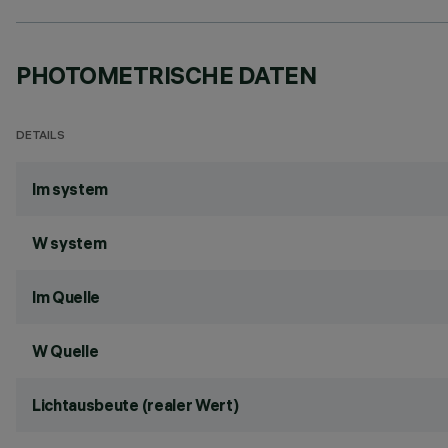
PHOTOMETRISCHE DATEN
DETAILS
lm system
W system
lm Quelle
W Quelle
Lichtausbeute (realer Wert)