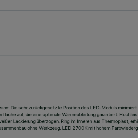
ion: Die sehr zurückgesetzte Position des LED-Moduls minimiert 
läche auf, die eine optimale Wärmeableitung garantiert. Hochleis
ißer Lackierung überzogen. Ring im Inneren aus Thermoplast, erhäl
er Zusammenbau ohne Werkzeug. LED 2700K mit hohem Farbwiederga