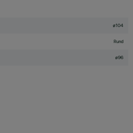
ø104
Rund
ø96