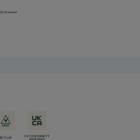
Spritzwasser.
UK CONFORMITY
RETILAP
ASSESSED