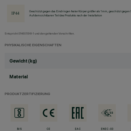
Geschützt gegen das Eindringen fester Körper größer als 1 mm, geschützt gegen 
Auf dem sichtbaren Teil des Produkts nach der Installation
Entspricht EN60598-1 und den geltenden Vorschriften.
PHYSIKALISCHE EIGENSCHAFTEN
Gewicht (kg)
Material
PRODUKTZERTIFIZIERUNG
BIS
CE
EAC
ENEC-03