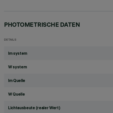
PHOTOMETRISCHE DATEN
DETAILS
lm system
W system
lm Quelle
W Quelle
Lichtausbeute (realer Wert)