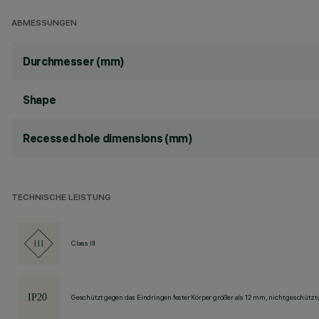
ABMESSUNGEN
Durchmesser (mm)
Shape
Recessed hole dimensions (mm)
TECHNISCHE LEISTUNG
Class III
Geschützt gegen das Eindringen fester Körper größer als 12 mm, nicht geschützt