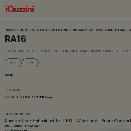
INNENLEUCHTEN
/
DOWNLIGHTS UND EINBAULEUCHTEN
/
LASER
/
STARR R
RA16
FARBE
ERFORDERLICHES ZUBEHÖR
OPTIONALE KOMPONENTEN
TECH
RA16
TEIL VON
LASER STARR RUND
BESCHREIBUNG
Runde, starre Einbauleuchte- LED - Wideflood - Super Comfor
WF - Wide Flood 54°
17 W system