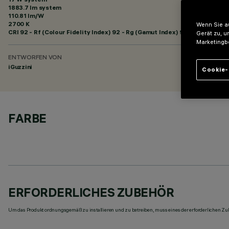
1883.7 lm system
110.81 lm/W
2700 K
Wenn Sie au
CRI
92
- Rf (Colour Fidelity Index) 92 - Rg (Gamut Index) 99
Gerät zu, u
Marketingb
ENTWORFEN VON
iGuzzini
Cookie-
FARBE
ERFORDERLICHES ZUBEHÖR
Um das Produkt ordnungsgemäß zu installieren und zu betreiben, muss eines der erforderlichen Zub