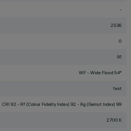
-
2536
0
91
WF - Wide Flood 54°
fest
CRI
92
- Rf (Colour Fidelity Index) 92 - Rg (Gamut Index) 99
2700 K