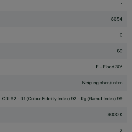
-
6854
0
89
F - Flood 30°
Neigung oben/unten
CRI
92
- Rf (Colour Fidelity Index) 92 - Rg (Gamut Index) 99
3000 K
2