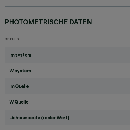
PHOTOMETRISCHE DATEN
DETAILS
lm system
W system
lm Quelle
W Quelle
Lichtausbeute (realer Wert)