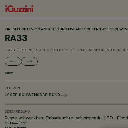
INNENLEUCHTEN
/
DOWNLIGHTS UND EINBAULEUCHTEN
/
LASER
/
SCHWEN
RA33
FARBE
ERFORDERLICHES ZUBEHÖR
OPTIONALE KOMPONENTEN
TECH
RA33
TEIL VON
LASER SCHWENKBAR RUND
BESCHREIBUNG
Runde, schwenkbare Einbauleuchte (schwingend) - LED - Flood
F - Flood 30°
17 W system