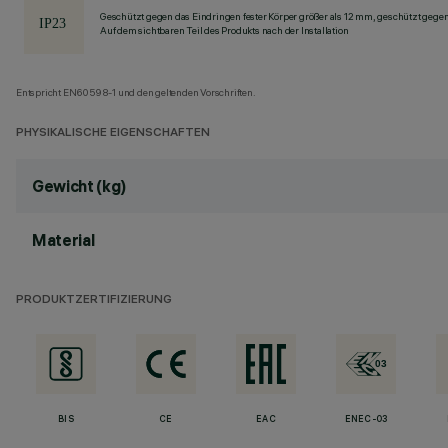
Geschützt gegen das Eindringen fester Körper größer als 12 mm, geschützt gege
Auf dem sichtbaren Teil des Produkts nach der Installation
Entspricht EN60598-1 und den geltenden Vorschriften.
PHYSIKALISCHE EIGENSCHAFTEN
Gewicht (kg)
Material
PRODUKTZERTIFIZIERUNG
BIS
CE
EAC
ENEC-03