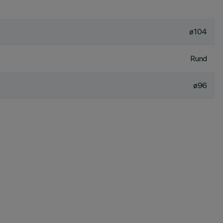
ø104
Rund
ø96