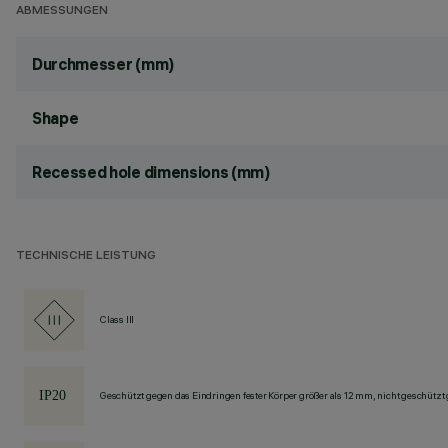
ABMESSUNGEN
Durchmesser (mm)
Shape
Recessed hole dimensions (mm)
TECHNISCHE LEISTUNG
Class III
Geschützt gegen das Eindringen fester Körper größer als 12 mm, nicht geschützt