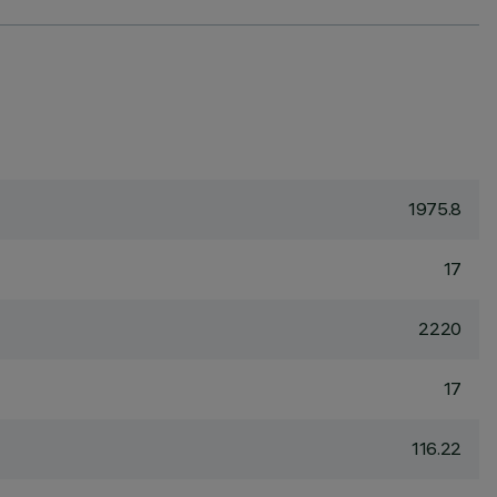
1975.8
17
2220
17
116.22