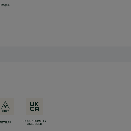
n Regen.
UK CONFORMITY
RETILAP
ASSESSED