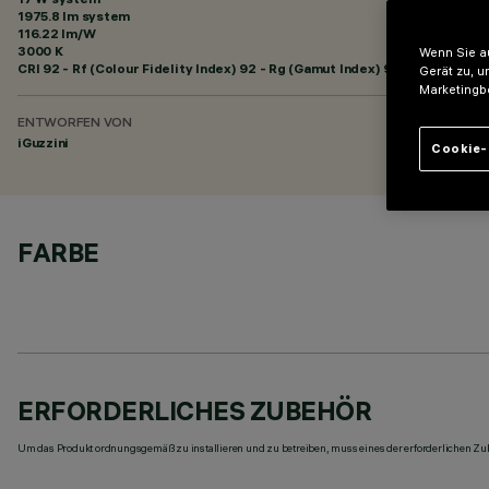
1975.8 lm system
116.22 lm/W
3000 K
Wenn Sie au
CRI
92
- Rf (Colour Fidelity Index) 92 - Rg (Gamut Index) 99
Gerät zu, u
Marketingb
ENTWORFEN VON
iGuzzini
Cookie-
FARBE
ERFORDERLICHES ZUBEHÖR
Um das Produkt ordnungsgemäß zu installieren und zu betreiben, muss eines der erforderlichen Zub