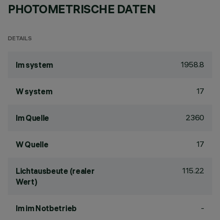
PHOTOMETRISCHE DATEN
DETAILS
1958.8
lm system
17
W system
2360
lm Quelle
17
W Quelle
115.22
Lichtausbeute (realer
Wert)
-
lm im Notbetrieb