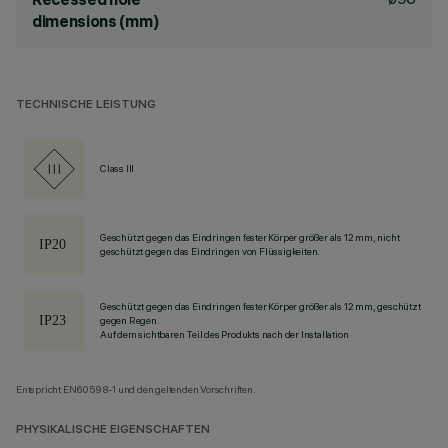
dimensions (mm)
TECHNISCHE LEISTUNG
Class III
Geschützt gegen das Eindringen fester Körper größer als 12 mm, nicht
geschützt gegen das Eindringen von Flüssigkeiten.
Geschützt gegen das Eindringen fester Körper größer als 12 mm, geschützt
gegen Regen.
Auf dem sichtbaren Teil des Produkts nach der Installation
Entspricht EN60598-1 und den geltenden Vorschriften.
PHYSIKALISCHE EIGENSCHAFTEN