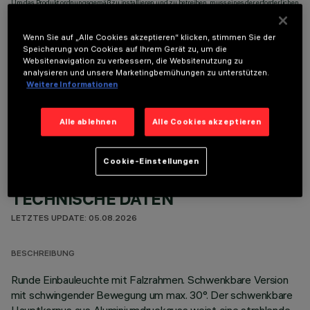
Um das Produkt ordnungsgemäß zu installieren und zu betreiben, muss eines der erforderlichen
Zubehörteile bestellt werden:
Wenn Sie auf „Alle Cookies akzeptieren“ klicken, stimmen Sie der
Speicherung von Cookies auf Ihrem Gerät zu, um die
Websitenavigation zu verbessern, die Websitenutzung zu
analysieren und unsere Marketingbemühungen zu unterstützen.
Weitere Informationen
OPTIONALE KOMPONENTEN
Alle ablehnen
Alle Cookies akzeptieren
Cookie-Einstellungen
TECHNISCHE DATEN
LETZTES UPDATE: 05.08.2026
BESCHREIBUNG
Runde Einbauleuchte mit Falzrahmen. Schwenkbare Version
mit schwingender Bewegung um max. 30°. Der schwenkbare