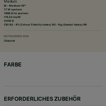
Medium
M - Medium 18°
17 W system
1958.8 lm system
115.22 lm/W
4000 K
CRI
92
- Rf (Colour Fidelity Index) 90 - Rg (Gamut Index) 98
ENTWORFEN VON
iGuzzini
FARBE
ERFORDERLICHES ZUBEHÖR