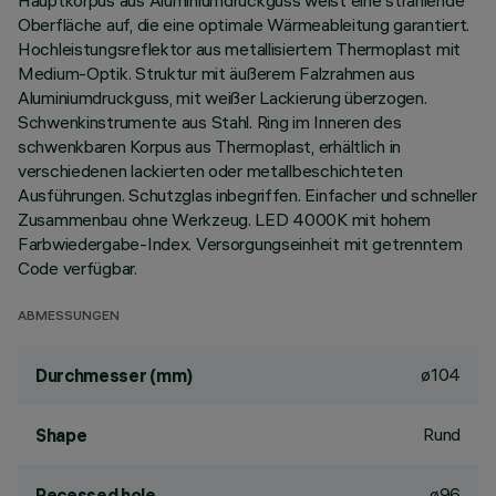
Hauptkorpus aus Aluminiumdruckguss weist eine strahlende
Oberfläche auf, die eine optimale Wärmeableitung garantiert.
Hochleistungsreflektor aus metallisiertem Thermoplast mit
Medium-Optik. Struktur mit äußerem Falzrahmen aus
Aluminiumdruckguss, mit weißer Lackierung überzogen.
Schwenkinstrumente aus Stahl. Ring im Inneren des
schwenkbaren Korpus aus Thermoplast, erhältlich in
verschiedenen lackierten oder metallbeschichteten
Ausführungen. Schutzglas inbegriffen. Einfacher und schneller
Zusammenbau ohne Werkzeug. LED 4000K mit hohem
Farbwiedergabe-Index. Versorgungseinheit mit getrenntem
Code verfügbar.
ABMESSUNGEN
ø104
Durchmesser (mm)
Rund
Shape
ø96
Recessed hole