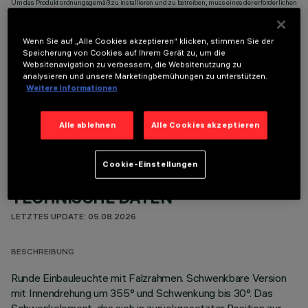
Um das Produkt ordnungsgemäß zu installieren und zu betreiben, muss eines der erforderlichen
Zubehörteile bestellt werden:
Wenn Sie auf „Alle Cookies akzeptieren“ klicken, stimmen Sie der
Speicherung von Cookies auf Ihrem Gerät zu, um die
Websitenavigation zu verbessern, die Websitenutzung zu
analysieren und unsere Marketingbemühungen zu unterstützen.
Weitere Informationen
OPTIONALE KOMPONENTEN
Alle ablehnen
Alle Cookies akzeptieren
Cookie-Einstellungen
TECHNISCHE DATEN
LETZTES UPDATE: 05.08.2026
BESCHREIBUNG
Runde Einbauleuchte mit Falzrahmen. Schwenkbare Version
mit Innendrehung um 355° und Schwenkung bis 30°. Das