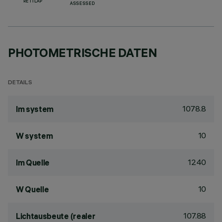
RETILAP
ASSESSED
PHOTOMETRISCHE DATEN
DETAILS
1078.8
lm system
10
W system
1240
lm Quelle
10
W Quelle
107.88
Lichtausbeute (realer