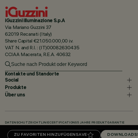
iGuzzini illuminazione S.p.A
Via Mariano Guzzini 37
62019 Recanati (Italy)
Share Capital €21.050.000,00 i.v.
VAT N. and R.I. : (IT)00082630435
CCIAA Macerata, R.E.A. 40632
Kontakte und Standorte
Social
Produkte
Über uns
DATENSCHUTZRICHTLINIE
CERTIFICATIONS
5 JAHRE PRODUKTGARANTIE
HINWEISGEBERSYSTEM
COOKIE POLICY
ACCESSIBILITY STATEMENT
ZU FAVORITEN HINZUFÜGEN
SAVE
DOWNLOADS
UNSERE CODES
KNOWLEDGE BASE (LOGIN REQUIRED)
DOWNLOADS