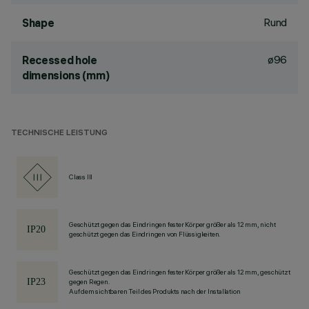
Rund
Shape
ø96
Recessed hole
dimensions (mm)
TECHNISCHE LEISTUNG
Class III
Geschützt gegen das Eindringen fester Körper größer als 12 mm, nicht
geschützt gegen das Eindringen von Flüssigkeiten.
Geschützt gegen das Eindringen fester Körper größer als 12 mm, geschützt
gegen Regen.
Auf dem sichtbaren Teil des Produkts nach der Installation