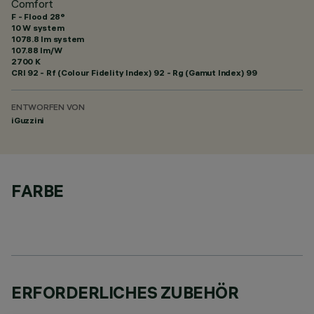
Comfort
F - Flood 28°
10 W system
1078.8 lm system
107.88 lm/W
2700 K
CRI
92
- Rf (Colour Fidelity Index) 92 - Rg (Gamut Index) 99
ENTWORFEN VON
iGuzzini
FARBE
ERFORDERLICHES ZUBEHÖR