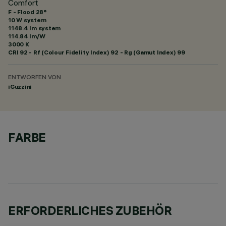
Comfort
F - Flood 28°
10 W system
1148.4 lm system
114.84 lm/W
3000 K
CRI
92
- Rf (Colour Fidelity Index) 92 - Rg (Gamut Index) 99
ENTWORFEN VON
iGuzzini
FARBE
ERFORDERLICHES ZUBEHÖR