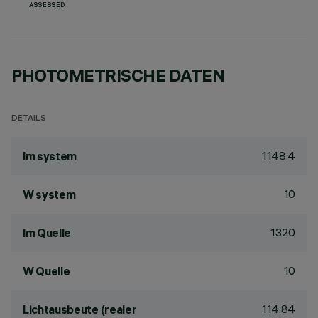
ASSESSED
PHOTOMETRISCHE DATEN
DETAILS
1148.4
lm system
10
W system
1320
lm Quelle
10
W Quelle
114.84
Lichtausbeute (realer