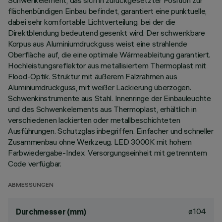
Schwenkelement, das sich in zurückgesetzter Position zur
flächenbündigen Einbau befindet, garantiert eine punktuelle,
dabei sehr komfortable Lichtverteilung, bei der die
Direktblendung bedeutend gesenkt wird. Der schwenkbare
Korpus aus Aluminiumdruckguss weist eine strahlende
Oberfläche auf, die eine optimale Wärmeableitung garantiert.
Hochleistungsreflektor aus metallisiertem Thermoplast mit
Flood-Optik. Struktur mit äußerem Falzrahmen aus
Aluminiumdruckguss, mit weißer Lackierung überzogen.
Schwenkinstrumente aus Stahl. Innenringe der Einbauleuchte
und des Schwenkelements aus Thermoplast, erhältlich in
verschiedenen lackierten oder metallbeschichteten
Ausführungen. Schutzglas inbegriffen. Einfacher und schneller
Zusammenbau ohne Werkzeug. LED 3000K mit hohem
Farbwiedergabe-Index. Versorgungseinheit mit getrenntem
Code verfügbar.
ABMESSUNGEN
ø104
Durchmesser (mm)