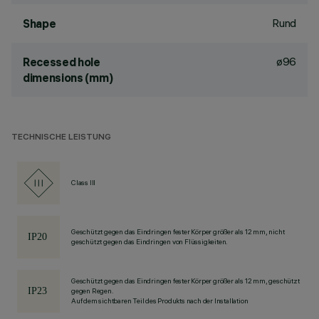
Rund
Shape
ø96
Recessed hole
dimensions (mm)
TECHNISCHE LEISTUNG
Class III
Geschützt gegen das Eindringen fester Körper größer als 12 mm, nicht
geschützt gegen das Eindringen von Flüssigkeiten.
Geschützt gegen das Eindringen fester Körper größer als 12 mm, geschützt
gegen Regen.
Auf dem sichtbaren Teil des Produkts nach der Installation