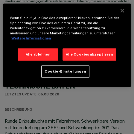
Um das Produkt ordnungsgemäß zu installieren und zu betreiben, muss eines der erforderlichen
Zubehörteile bestellt werden:
Wenn Sie auf „Alle Cookies akzeptieren“ klicken, stimmen Sie der
Speicherung von Cookies auf Ihrem Gerät zu, um die
Websitenavigation zu verbessern, die Websitenutzung zu
analysieren und unsere Marketingbemühungen zu unterstützen.
Weitere Informationen
OPTIONALE KOMPONENTEN
Alle ablehnen
Alle Cookies akzeptieren
Cookie-Einstellungen
TECHNISCHE DATEN
LETZTES UPDATE: 05.08.2026
BESCHREIBUNG
Runde Einbauleuchte mit Falzrahmen. Schwenkbare Version
mit Innendrehung um 355° und Schwenkung bis 30°. Das