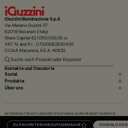
iGuzzini illuminazione S.p.A
Via Mariano Guzzini 37
62019 Recanati (Italy)
Share Capital €21.050.000,00 i.v.
VAT N. and R.I. : (IT)00082630435
CCIAA Macerata, R.E.A. 40632
Kontakte und Standorte
Social
Produkte
Über uns
DATENSCHUTZRICHTLINIE
CERTIFICATIONS
5 JAHRE PRODUKTGARANTIE
HINWEISGEBERSYSTEM
COOKIE POLICY
ACCESSIBILITY STATEMENT
ZU FAVORITEN HINZUFÜGEN
SAVE
DOWNLOADS
UNSERE CODES
KNOWLEDGE BASE (LOGIN REQUIRED)
DOWNLOADS