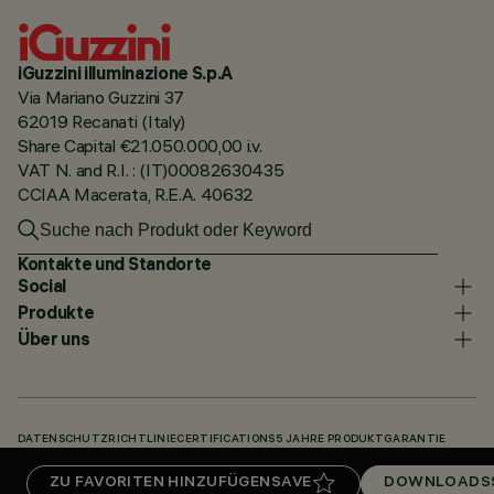
iGuzzini illuminazione S.p.A
Via Mariano Guzzini 37
62019 Recanati (Italy)
Share Capital €21.050.000,00 i.v.
VAT N. and R.I. : (IT)00082630435
CCIAA Macerata, R.E.A. 40632
Kontakte und Standorte
Social
Produkte
Über uns
DATENSCHUTZRICHTLINIE
CERTIFICATIONS
5 JAHRE PRODUKTGARANTIE
HINWEISGEBERSYSTEM
COOKIE POLICY
ACCESSIBILITY STATEMENT
ZU FAVORITEN HINZUFÜGEN
SAVE
DOWNLOADS
UNSERE CODES
KNOWLEDGE BASE (LOGIN REQUIRED)
DOWNLOADS