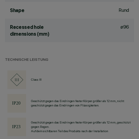
Rund
Shape
ø96
Recessed hole
dimensions (mm)
TECHNISCHE LEISTUNG
Class III
Geschützt gegen das Eindringen fester Körper größer als 12 mm, nicht
geschützt gegen das Eindringen von Flüssigkeiten.
Geschützt gegen das Eindringen fester Körper größer als 12 mm, geschützt
gegen Regen.
Auf dem sichtbaren Teil des Produkts nach der Installation