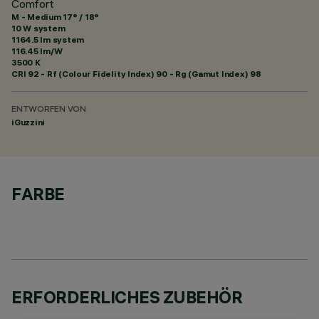
Comfort
M - Medium 17° / 18°
10 W system
1164.5 lm system
116.45 lm/W
3500 K
CRI
92
- Rf (Colour Fidelity Index) 90 - Rg (Gamut Index) 98
ENTWORFEN VON
iGuzzini
FARBE
ERFORDERLICHES ZUBEHÖR