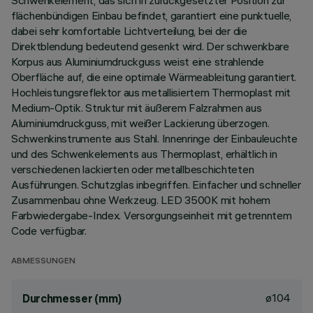
Schwenkelement, das sich in zurückgesetzter Position zur
flächenbündigen Einbau befindet, garantiert eine punktuelle,
dabei sehr komfortable Lichtverteilung, bei der die
Direktblendung bedeutend gesenkt wird. Der schwenkbare
Korpus aus Aluminiumdruckguss weist eine strahlende
Oberfläche auf, die eine optimale Wärmeableitung garantiert.
Hochleistungsreflektor aus metallisiertem Thermoplast mit
Medium-Optik. Struktur mit äußerem Falzrahmen aus
Aluminiumdruckguss, mit weißer Lackierung überzogen.
Schwenkinstrumente aus Stahl. Innenringe der Einbauleuchte
und des Schwenkelements aus Thermoplast, erhältlich in
verschiedenen lackierten oder metallbeschichteten
Ausführungen. Schutzglas inbegriffen. Einfacher und schneller
Zusammenbau ohne Werkzeug. LED 3500K mit hohem
Farbwiedergabe-Index. Versorgungseinheit mit getrenntem
Code verfügbar.
ABMESSUNGEN
ø104
Durchmesser (mm)