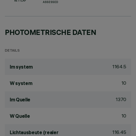
RETILAP
ASSESSED
PHOTOMETRISCHE DATEN
DETAILS
1164.5
lm system
10
W system
1370
lm Quelle
10
W Quelle
116.45
Lichtausbeute (realer