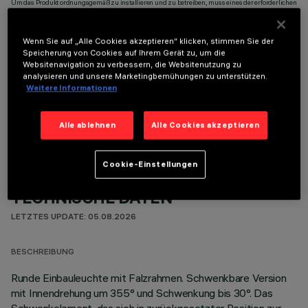
Um das Produkt ordnungsgemäß zu installieren und zu betreiben, muss eines der erforderlichen
Zubehörteile bestellt werden:
Wenn Sie auf „Alle Cookies akzeptieren“ klicken, stimmen Sie der
Speicherung von Cookies auf Ihrem Gerät zu, um die
Websitenavigation zu verbessern, die Websitenutzung zu
analysieren und unsere Marketingbemühungen zu unterstützen.
Weitere Informationen
OPTIONALE KOMPONENTEN
Alle ablehnen
Alle Cookies akzeptieren
Cookie-Einstellungen
TECHNISCHE DATEN
LETZTES UPDATE: 05.08.2026
BESCHREIBUNG
Runde Einbauleuchte mit Falzrahmen. Schwenkbare Version
mit Innendrehung um 355° und Schwenkung bis 30°. Das