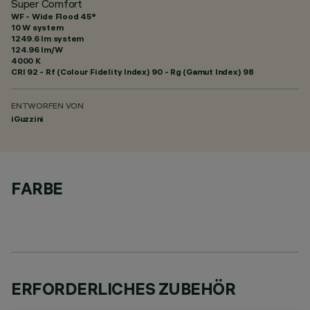
Super Comfort
WF - Wide Flood 45°
10 W system
1249.6 lm system
124.96 lm/W
4000 K
CRI
92
- Rf (Colour Fidelity Index) 90 - Rg (Gamut Index) 98
ENTWORFEN VON
iGuzzini
FARBE
ERFORDERLICHES ZUBEHÖR