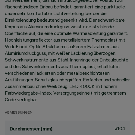
Schwenkelement, das sich in zurückgesetzter Position zur
flächenbündigen Einbau befindet, garantiert eine punktuelle,
dabei sehr komfortable Lichtverteilung, bei der die
Direktblendung bedeutend gesenkt wird. Der schwenkbare
Korpus aus Aluminiumdruckguss weist eine strahlende
Oberfläche auf, die eine optimale Wärmeableitung garantiert.
Hochleistungsreflektor aus metallisiertem Thermoplast mit
WideFlood-Optik. Struktur mit äußerem Falzrahmen aus
Aluminiumdruckguss, mit weißer Lackierung überzogen.
Schwenkinstrumente aus Stahl. Innenringe der Einbauleuchte
und des Schwenkelements aus Thermoplast, erhältlich in
verschiedenen lackierten oder metallbeschichteten
Ausführungen. Schutzglas inbegriffen. Einfacher und schneller
Zusammenbau ohne Werkzeug. LED 4000K mit hohem
Farbwiedergabe-Index. Versorgungseinheit mit getrenntem
Code verfügbar.
ABMESSUNGEN
ø104
Durchmesser (mm)