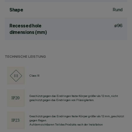
Rund
Shape
ø96
Recessed hole
dimensions (mm)
TECHNISCHE LEISTUNG
Class III
Geschützt gegen das Eindringen fester Körper größer als 12 mm, nicht
geschützt gegen das Eindringen von Flüssigkeiten.
Geschützt gegen das Eindringen fester Körper größer als 12 mm, geschützt
gegen Regen.
Auf dem sichtbaren Teil des Produkts nach der Installation