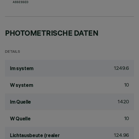
ASSESSED
PHOTOMETRISCHE DATEN
DETAILS
1249.6
lm system
10
W system
1420
lm Quelle
10
W Quelle
124.96
Lichtausbeute (realer