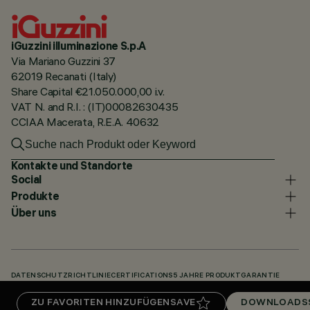
iGuzzini illuminazione S.p.A
Via Mariano Guzzini 37
62019 Recanati (Italy)
Share Capital €21.050.000,00 i.v.
VAT N. and R.I. : (IT)00082630435
CCIAA Macerata, R.E.A. 40632
Kontakte und Standorte
Social
Produkte
Über uns
DATENSCHUTZRICHTLINIE
CERTIFICATIONS
5 JAHRE PRODUKTGARANTIE
HINWEISGEBERSYSTEM
COOKIE POLICY
ACCESSIBILITY STATEMENT
ZU FAVORITEN HINZUFÜGEN
SAVE
DOWNLOADS
UNSERE CODES
KNOWLEDGE BASE (LOGIN REQUIRED)
DOWNLOADS