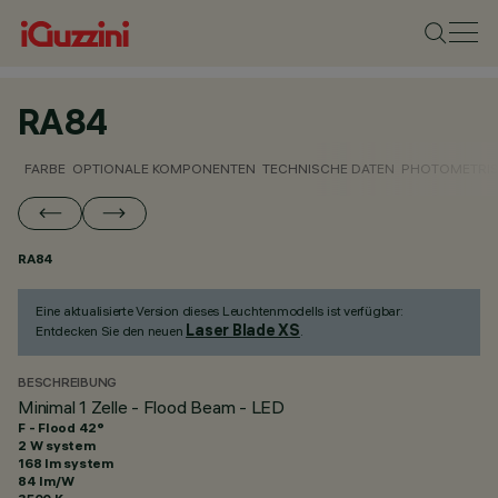
RA84
FARBE
OPTIONALE KOMPONENTEN
TECHNISCHE DATEN
PHOTOMETRIS
RA84
Eine aktualisierte Version dieses Leuchtenmodells ist verfügbar:
Laser Blade XS
Entdecken Sie den neuen
.
BESCHREIBUNG
Minimal 1 Zelle - Flood Beam - LED
F - Flood 42°
2 W system
168 lm system
84 lm/W