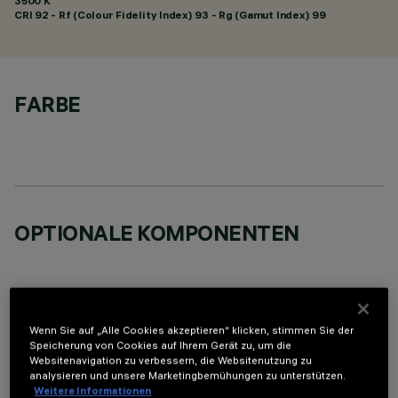
3500 K
CRI
92
- Rf (Colour Fidelity Index) 93 - Rg (Gamut Index) 99
FARBE
OPTIONALE KOMPONENTEN
Wenn Sie auf „Alle Cookies akzeptieren“ klicken, stimmen Sie der
Speicherung von Cookies auf Ihrem Gerät zu, um die
TECHNISCHE DATEN
Websitenavigation zu verbessern, die Websitenutzung zu
analysieren und unsere Marketingbemühungen zu unterstützen.
LETZTES UPDATE: 05.08.2026
Weitere Informationen