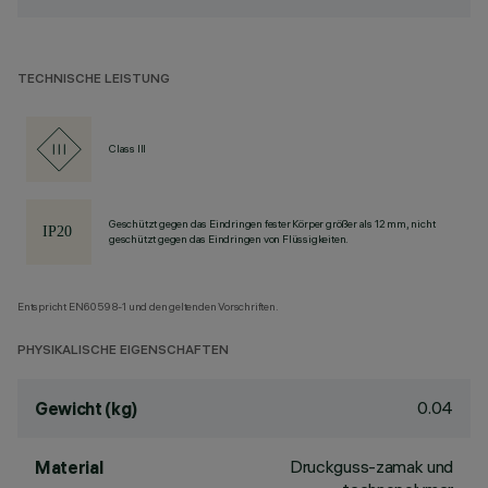
TECHNISCHE LEISTUNG
Class III
Geschützt gegen das Eindringen fester Körper größer als 12 mm, nicht
geschützt gegen das Eindringen von Flüssigkeiten.
Entspricht EN60598-1 und den geltenden Vorschriften.
PHYSIKALISCHE EIGENSCHAFTEN
0.04
Gewicht (kg)
Druckguss-zamak und
Material