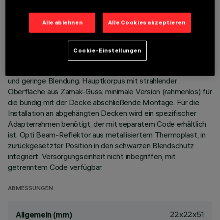
BESCHREIBUNG
Alle ablehnen
Alle Cookies akzeptieren
Miniaturisierte, viereckige Einbauleuchte für einzelnes LED-
Modul - feste Optik. Trotz der sehr kompakten Größe der
Cookie-Einstellungen
Leuchte sorgt die patentierte Technologie des optischen
Systems für einen effizienten Lichtfluss, hohen Sehkomfort
und geringe Blendung. Hauptkorpus mit strahlender
Oberfläche aus Zamak-Guss; minimale Version (rahmenlos) für
die bündig mit der Decke abschließende Montage. Für die
Installation an abgehängten Decken wird ein spezifischer
Adapterrahmen benötigt, der mit separatem Code erhältlich
ist. Opti Beam-Reflektor aus metallisiertem Thermoplast, in
zurückgesetzter Position in den schwarzen Blendschutz
integriert. Versorgungseinheit nicht inbegriffen, mit
getrenntem Code verfügbar.
ABMESSUNGEN
22x22x51
Allgemein (mm)