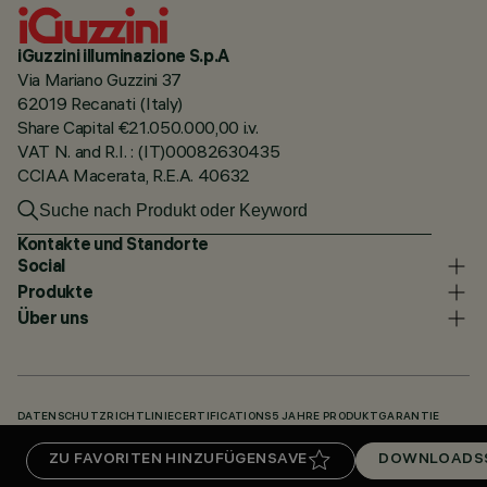
iGuzzini illuminazione S.p.A
Via Mariano Guzzini 37
62019 Recanati (Italy)
Share Capital €21.050.000,00 i.v.
VAT N. and R.I. : (IT)00082630435
CCIAA Macerata, R.E.A. 40632
Kontakte und Standorte
Social
Produkte
Über uns
DATENSCHUTZRICHTLINIE
CERTIFICATIONS
5 JAHRE PRODUKTGARANTIE
HINWEISGEBERSYSTEM
COOKIE POLICY
ACCESSIBILITY STATEMENT
ZU FAVORITEN HINZUFÜGEN
SAVE
DOWNLOADS
UNSERE CODES
KNOWLEDGE BASE (LOGIN REQUIRED)
DOWNLOADS