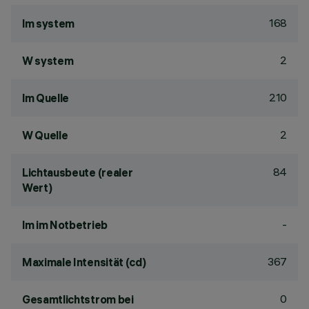
168
lm system
2
W system
210
lm Quelle
2
W Quelle
84
Lichtausbeute (realer
Wert)
-
lm im Notbetrieb
367
Maximale Intensität (cd)
0
Gesamtlichtstrom bei