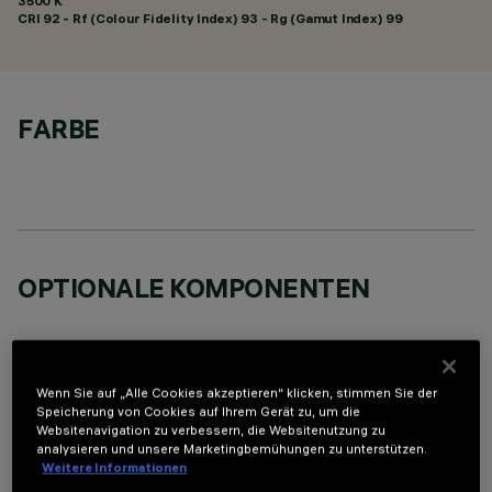
3500 K
CRI
92
- Rf (Colour Fidelity Index) 93 - Rg (Gamut Index) 99
FARBE
OPTIONALE KOMPONENTEN
Wenn Sie auf „Alle Cookies akzeptieren“ klicken, stimmen Sie der
Speicherung von Cookies auf Ihrem Gerät zu, um die
Websitenavigation zu verbessern, die Websitenutzung zu
TECHNISCHE DATEN
analysieren und unsere Marketingbemühungen zu unterstützen.
Weitere Informationen
LETZTES UPDATE: 05.08.2026