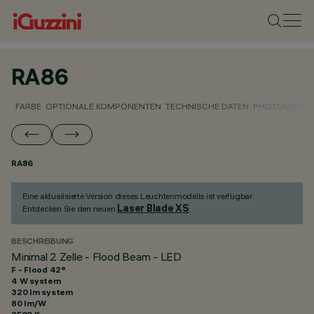
RA86
FARBE
OPTIONALE KOMPONENTEN
TECHNISCHE DATEN
PHOTOMETRIS
RA86
Eine aktualisierte Version dieses Leuchtenmodells ist verfügbar:
Laser Blade XS
Entdecken Sie den neuen
.
BESCHREIBUNG
Minimal 2 Zelle - Flood Beam - LED
F - Flood 42°
4 W system
320 lm system
80 lm/W