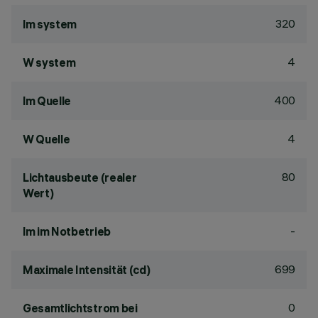
320
lm system
4
W system
400
lm Quelle
4
W Quelle
80
Lichtausbeute (realer
Wert)
-
lm im Notbetrieb
699
Maximale Intensität (cd)
0
Gesamtlichtstrom bei