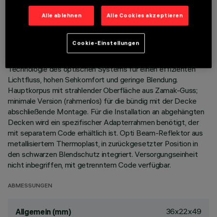
Alle ablehnen
Alle Cookies akzeptieren
BESCHREIBUNG
Miniaturisierte, lineare Einbauleuchte mit 2 optischen
Cookie-Einstellungen
Elementen mit LED-Lampen - feste Optik. Trotz der sehr
kompakten Größe der Leuchte sorgt die patentierte
Technologie des optischen Systems für einen effizienten
Lichtfluss, hohen Sehkomfort und geringe Blendung.
Hauptkorpus mit strahlender Oberfläche aus Zamak-Guss;
minimale Version (rahmenlos) für die bündig mit der Decke
abschließende Montage. Für die Installation an abgehängten
Decken wird ein spezifischer Adapterrahmen benötigt, der
mit separatem Code erhältlich ist. Opti Beam-Reflektor aus
metallisiertem Thermoplast, in zurückgesetzter Position in
den schwarzen Blendschutz integriert. Versorgungseinheit
nicht inbegriffen, mit getrenntem Code verfügbar.
ABMESSUNGEN
36x22x49
Allgemein (mm)