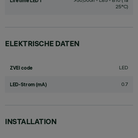
>50,000h - L85 - B10 (Ta
Lifetime LED 1
25°C)
ELEKTRISCHE DATEN
LED
ZVEI code
0.7
LED-Strom (mA)
INSTALLATION