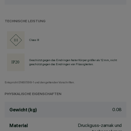
TECHNISCHE LEISTUNG
Class III
Geschützt gegen das Eindringen fester Körper größer als 12 mm, nicht
geschützt gegen das Eindringen von Flüssigkeiten.
Entspricht EN60598-1 und den geltenden Vorschriften.
PHYSIKALISCHE EIGENSCHAFTEN
0.08
Gewicht (kg)
Druckguss-zamak und
Material