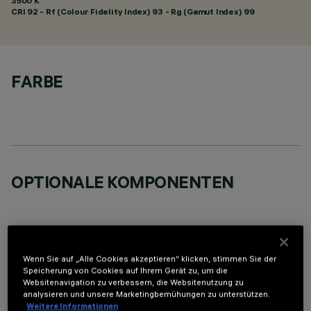
3500 K
CRI
92
- Rf (Colour Fidelity Index) 93 - Rg (Gamut Index) 99
FARBE
OPTIONALE KOMPONENTEN
Wenn Sie auf „Alle Cookies akzeptieren“ klicken, stimmen Sie der
Speicherung von Cookies auf Ihrem Gerät zu, um die
TECHNISCHE DATEN
Websitenavigation zu verbessern, die Websitenutzung zu
analysieren und unsere Marketingbemühungen zu unterstützen.
LETZTES UPDATE: 05.08.2026
Weitere Informationen