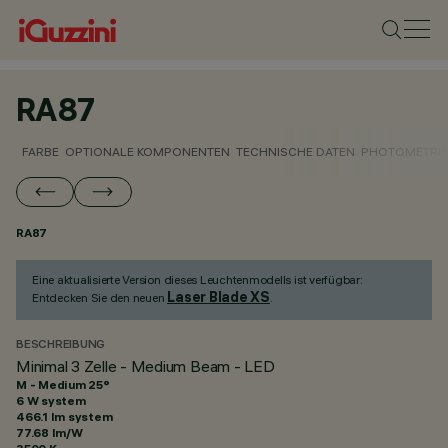
RA87
FARBE
OPTIONALE KOMPONENTEN
TECHNISCHE DATEN
PHOTOMETRIS
RA87
Eine aktualisierte Version dieses Leuchtenmodells ist verfügbar:
Laser Blade XS
Entdecken Sie den neuen
.
BESCHREIBUNG
Minimal 3 Zelle - Medium Beam - LED
M - Medium 25°
6 W system
466.1 lm system
77.68 lm/W