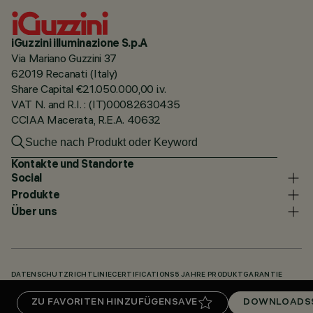
iGuzzini illuminazione S.p.A
Via Mariano Guzzini 37
62019 Recanati (Italy)
Share Capital €21.050.000,00 i.v.
VAT N. and R.I. : (IT)00082630435
CCIAA Macerata, R.E.A. 40632
Kontakte und Standorte
Social
Produkte
Über uns
DATENSCHUTZRICHTLINIE
CERTIFICATIONS
5 JAHRE PRODUKTGARANTIE
HINWEISGEBERSYSTEM
COOKIE POLICY
ACCESSIBILITY STATEMENT
ZU FAVORITEN HINZUFÜGEN
SAVE
DOWNLOADS
UNSERE CODES
KNOWLEDGE BASE (LOGIN REQUIRED)
DOWNLOADS