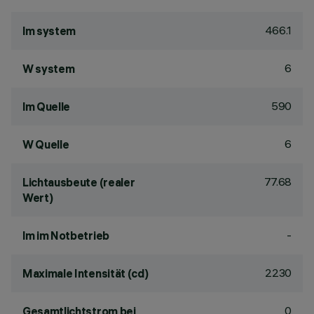
466.1
lm system
6
W system
590
lm Quelle
6
W Quelle
77.68
Lichtausbeute (realer
Wert)
-
lm im Notbetrieb
2230
Maximale Intensität (cd)
0
Gesamtlichtstrom bei