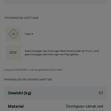
TECHNISCHE LEISTUNG
Class III
Geschützt gegen das Eindringen fester Körper größer als 12 mm, nicht
geschützt gegen das Eindringen von Flüssigkeiten.
Entspricht EN60598-1 und den geltenden Vorschriften.
PHYSIKALISCHE EIGENSCHAFTEN
0.1
Gewicht (kg)
Druckguss-zamak und
Material