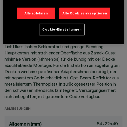
BESCHREIBUNG
Alle ablehnen
Alle Cookies akzeptieren
Miniaturisierte, lineare Einbauleuchte mit 3 optischen
Elementen mit LED-Lampen - feste Optik. Trotz der sehr
Cookie-Einstellungen
kompakten Größe der Leuchte sorgt die patentierte
Technologie des optischen Systems für einen effizienten
Lichtfluss, hohen Sehkomfort und geringe Blendung.
Hauptkorpus mit strahlender Oberfläche aus Zamak-Guss;
minimale Version (rahmenlos) für die bündig mit der Decke
abschließende Montage. Für die Installation an abgehängten
Decken wird ein spezifischer Adapterrahmen benötigt, der
mit separatem Code erhältlich ist. Opti Beam-Reflektor aus
metallisiertem Thermoplast, in zurückgesetzter Position in
den schwarzen Blendschutz integriert. Versorgungseinheit
nicht inbegriffen, mit getrenntem Code verfügbar.
ABMESSUNGEN
54x22x49
Allgemein (mm)