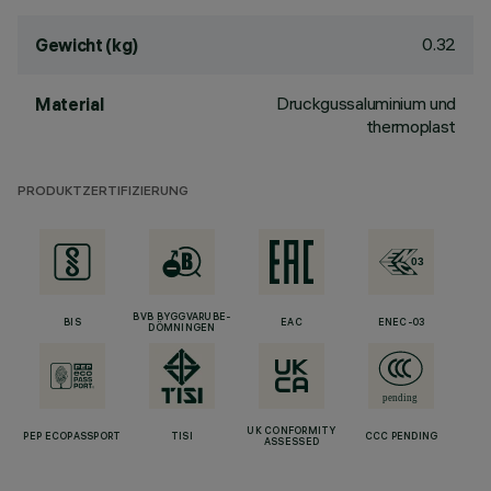
0.32
Gewicht (kg)
Druckgussaluminium und
Material
thermoplast
PRODUKTZERTIFIZIERUNG
BVB BYGGVARUBE-
BIS
EAC
ENEC-03
DÖMNINGEN
UK CONFORMITY
PEP ECOPASSPORT
TISI
CCC PENDING
ASSESSED