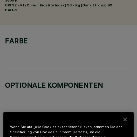
3500 K
CRI
92
- Rf (Colour Fidelity Index) 93 - Rg (Gamut Index) 99
DALI-2
FARBE
OPTIONALE KOMPONENTEN
Wenn Sie auf „Alle Cookies akzeptieren“ klicken, stimmen Sie der
TECHNISCHE DATEN
Speicherung von Cookies auf Ihrem Gerät zu, um die