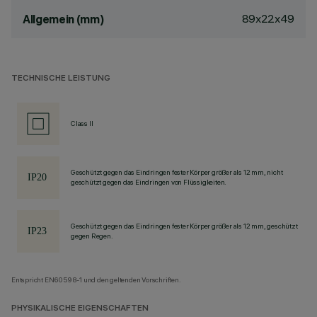
89x22x49
Allgemein (mm)
TECHNISCHE LEISTUNG
Class II
Geschützt gegen das Eindringen fester Körper größer als 12 mm, nicht
geschützt gegen das Eindringen von Flüssigkeiten.
Geschützt gegen das Eindringen fester Körper größer als 12 mm, geschützt
gegen Regen.
Entspricht EN60598-1 und den geltenden Vorschriften.
PHYSIKALISCHE EIGENSCHAFTEN