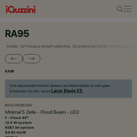
RA95
FARBE
OPTIONALE KOMPONENTEN
TECHNISCHE DATEN
PHOTOMETRIS
RA95
Eine aktualisierte Version dieses Leuchtenmodells ist verfügbar:
Laser Blade XS
Entdecken Sie den neuen
.
BESCHREIBUNG
Minimal 5 Zelle - Flood Beam - LED
F - Flood 43°
12.4 W system
805.1 lm system
64.93 lm/W