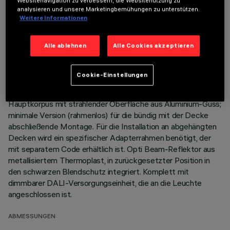
Websitenavigation zu verbessern, die Websitenutzung zu
LETZTES UPDATE: 06.08.2026
analysieren und unsere Marketingbemühungen zu unterstützen.
Weitere Informationen
BESCHREIBUNG
Alle ablehnen
Alle Cookies akzeptieren
Miniaturisierte, lineare Einbauleuchte mit 5 optischen
Elementen mit LED-Lampen - feste Optik. Trotz der sehr
kompakten Größe der Leuchte sorgt die patentierte
Cookie-Einstellungen
Technologie des optischen Systems für einen effizienten
Lichtfluss, hohen Sehkomfort und geringe Blendung.
Hauptkorpus mit strahlender Oberfläche aus Aluminium-Guss;
minimale Version (rahmenlos) für die bündig mit der Decke
abschließende Montage. Für die Installation an abgehängten
Decken wird ein spezifischer Adapterrahmen benötigt, der
mit separatem Code erhältlich ist. Opti Beam-Reflektor aus
metallisiertem Thermoplast, in zurückgesetzter Position in
den schwarzen Blendschutz integriert. Komplett mit
dimmbarer DALI-Versorgungseinheit, die an die Leuchte
angeschlossen ist.
ABMESSUNGEN