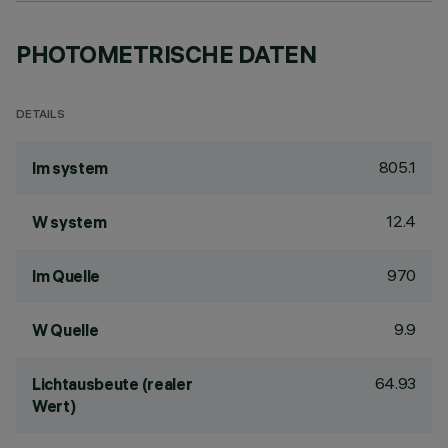
PHOTOMETRISCHE DATEN
DETAILS
805.1
lm system
12.4
W system
970
lm Quelle
9.9
W Quelle
64.93
Lichtausbeute (realer
Wert)