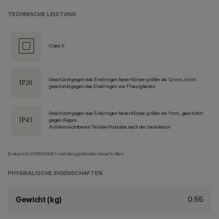
TECHNISCHE LEISTUNG
Class II
Geschützt gegen das Eindringen fester Körper größer als 12 mm, nicht
geschützt gegen das Eindringen von Flüssigkeiten.
Geschützt gegen das Eindringen fester Körper größer als 1 mm, geschützt
gegen Regen.
Auf dem sichtbaren Teil des Produkts nach der Installation
Entspricht EN60598-1 und den geltenden Vorschriften.
PHYSIKALISCHE EIGENSCHAFTEN
0.55
Gewicht (kg)