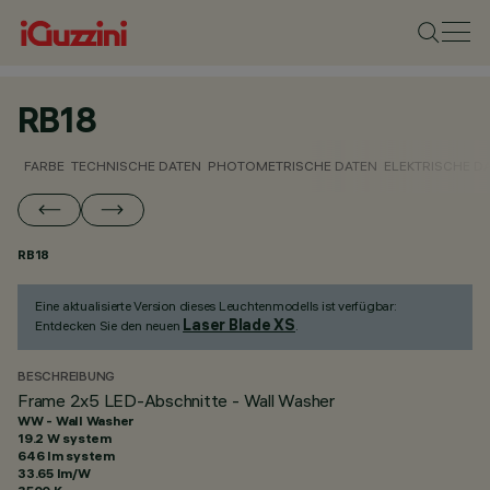
RB18
FARBE
TECHNISCHE DATEN
PHOTOMETRISCHE DATEN
ELEKTRISCHE D
RB18
Eine aktualisierte Version dieses Leuchtenmodells ist verfügbar:
Laser Blade XS
Entdecken Sie den neuen
.
BESCHREIBUNG
Frame 2x5 LED-Abschnitte - Wall Washer
WW - Wall Washer
19.2 W system
646 lm system
33.65 lm/W