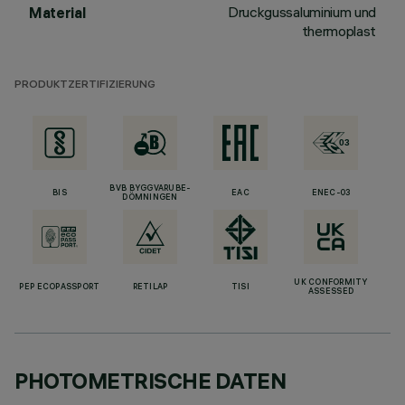
Druckgussaluminium und
Material
thermoplast
PRODUKTZERTIFIZIERUNG
BVB BYGGVARUBE-
BIS
EAC
ENEC-03
DÖMNINGEN
UK CONFORMITY
PEP ECOPASSPORT
RETILAP
TISI
ASSESSED
PHOTOMETRISCHE DATEN