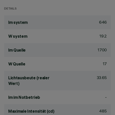
DETAILS
646
lm system
19.2
W system
1700
lm Quelle
17
W Quelle
33.65
Lichtausbeute (realer
Wert)
-
lm im Notbetrieb
485
Maximale Intensität (cd)