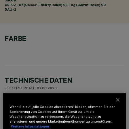
3500 K
CRI
92
- Rf (Colour Fidelity Index) 93 - Rg (Gamut Index) 99
DALI-2
FARBE
TECHNISCHE DATEN
LETZTES UPDATE: 07.08.2026
BESCHREIBUNG
Wenn Sie auf „Alle Cookies akzeptieren“ klicken, stimmen Sie der
Speicherung von Cookies auf Ihrem Gerät zu, um die
Miniaturisierte, lineare Einbauleuchte für LED. Trotz der sehr
Websitenavigation zu verbessern, die Websitenutzung zu
kompakten Größe der Leuchte sorgt die patentierte
analysieren und unsere Marketingbemühungen zu unterstützen.
Technologie des optischen Systems für eine gleichmäßige
Weitere Informationen