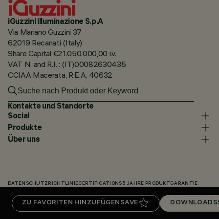
iGuzzini illuminazione S.p.A
Via Mariano Guzzini 37
62019 Recanati (Italy)
Share Capital €21.050.000,00 i.v.
VAT N. and R.I. : (IT)00082630435
CCIAA Macerata, R.E.A. 40632
Kontakte und Standorte
Social
Produkte
Über uns
DATENSCHUTZRICHTLINIE
CERTIFICATIONS
5 JAHRE PRODUKTGARANTIE
HINWEISGEBERSYSTEM
COOKIE POLICY
ACCESSIBILITY STATEMENT
ZU FAVORITEN HINZUFÜGEN
SAVE
DOWNLOADS
UNSERE CODES
KNOWLEDGE BASE (LOGIN REQUIRED)
DOWNLOADS