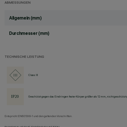
ABMESSUNGEN
Allgemein (mm)
Durchmesser (mm)
TECHNISCHE LEISTUNG
Class III
Geschützt gegen das Eindringen fester Körper größer als 12 mm, nicht geschützt
Entspricht EN60598-1 und den geltenden Vorschriften.