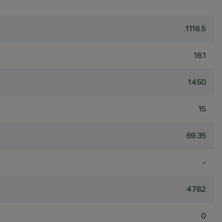
1116.5
16.1
1450
15
69.35
-
4782
0