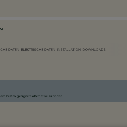
MM
CHE DATEN
ELEKTRISCHE DATEN
INSTALLATION
DOWNLOADS
am besten geeignete alternative zu finden.