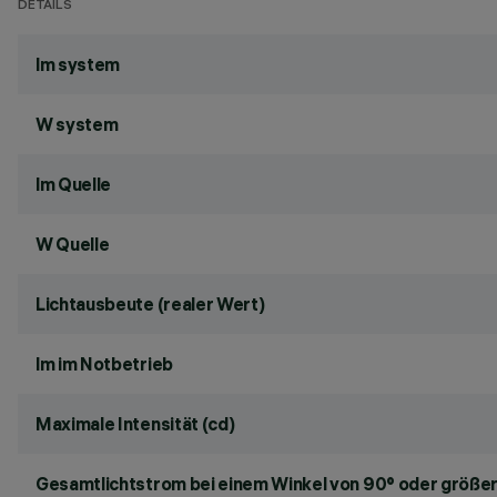
DETAILS
lm system
W system
lm Quelle
W Quelle
Lichtausbeute (realer Wert)
lm im Notbetrieb
Maximale Intensität (cd)
Gesamtlichtstrom bei einem Winkel von 90° oder größer