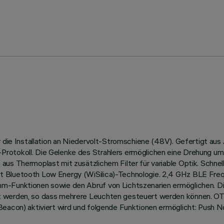
ür die Installation an Niedervolt-Stromschiene (48V). Gefertigt a
Protokoll. Die Gelenke des Strahlers ermöglichen eine Drehung u
aus Thermoplast mit zusätzlichem Filter für variable Optik. Schn
t Bluetooth Low Energy (WiSilica)-Technologie. 2,4 GHz BLE Fre
-Funktionen sowie den Abruf von Lichtszenarien ermöglichen. Die 
 werden, so dass mehrere Leuchten gesteuert werden können. OTA-A
Beacon) aktiviert wird und folgende Funktionen ermöglicht: Push N