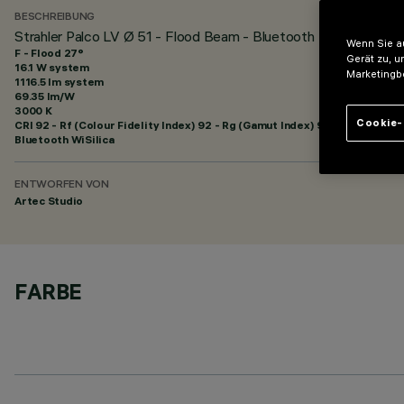
BESCHREIBUNG
Strahler Palco LV Ø 51 - Flood Beam - Bluetooth
Wenn Sie au
F - Flood 27°
Gerät zu, u
16.1 W system
Marketingb
1116.5 lm system
69.35 lm/W
3000 K
Cookie-
CRI
92
- Rf (Colour Fidelity Index) 92 - Rg (Gamut Index) 99
Bluetooth WiSilica
ENTWORFEN VON
Artec Studio
FARBE