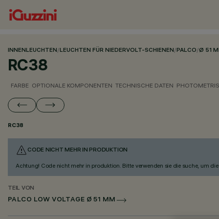
INNENLEUCHTEN
/
LEUCHTEN FÜR NIEDERVOLT-SCHIENEN
/
PALCO
/
Ø 51 
RC38
FARBE
OPTIONALE KOMPONENTEN
TECHNISCHE DATEN
PHOTOMETRIS
RC38
CODE NICHT MEHR IN PRODUKTION
Achtung! Code nicht mehr in produktion. Bitte verwenden sie die suche, um die 
TEIL VON
PALCO LOW VOLTAGE Ø 51 MM