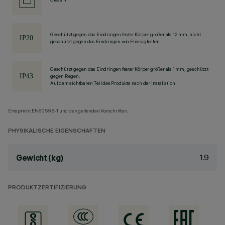
Geschützt gegen das Eindringen fester Körper größer als 12 mm, nicht
geschützt gegen das Eindringen von Flüssigkeiten.
Geschützt gegen das Eindringen fester Körper größer als 1 mm, geschützt
gegen Regen.
Auf dem sichtbaren Teil des Produkts nach der Installation
Entspricht EN60598-1 und den geltenden Vorschriften.
PHYSIKALISCHE EIGENSCHAFTEN
1.9
Gewicht (kg)
PRODUKTZERTIFIZIERUNG