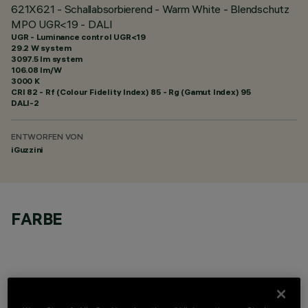
621X621 - Schallabsorbierend - Warm White - Blendschutz
MPO UGR<19 - DALI
UGR - Luminance control UGR<19
29.2 W system
3097.5 lm system
106.08 lm/W
3000 K
CRI
82
- Rf (Colour Fidelity Index) 85 - Rg (Gamut Index) 95
DALI-2
ENTWORFEN VON
iGuzzini
FARBE