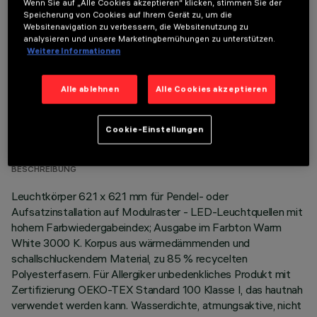
Wenn Sie auf „Alle Cookies akzeptieren“ klicken, stimmen Sie der
OPTIONALE KOMPONENTEN
Speicherung von Cookies auf Ihrem Gerät zu, um die
Websitenavigation zu verbessern, die Websitenutzung zu
analysieren und unsere Marketingbemühungen zu unterstützen.
Weitere Informationen
Alle ablehnen
Alle Cookies akzeptieren
TECHNISCHE DATEN
Cookie-Einstellungen
LETZTES UPDATE: 06.08.2026
BESCHREIBUNG
Leuchtkörper 621 x 621 mm für Pendel- oder
Aufsatzinstallation auf Modulraster - LED-Leuchtquellen mit
hohem Farbwiedergabeindex; Ausgabe im Farbton Warm
White 3000 K. Korpus aus wärmedämmenden und
schallschluckendem Material, zu 85 % recycelten
Polyesterfasern. Für Allergiker unbedenkliches Produkt mit
Zertifizierung OEKO-TEX Standard 100 Klasse I, das hautnah
verwendet werden kann. Wasserdichte, atmungsaktive, nicht