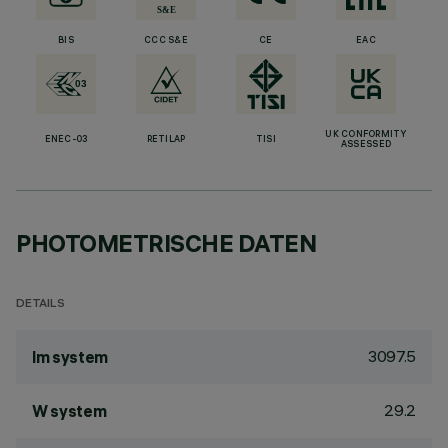
BIS
CCC S&E
CE
EAC
UK CONFORMITY
ENEC-03
RETILAP
TISI
ASSESSED
PHOTOMETRISCHE DATEN
DETAILS
3097.5
lm system
29.2
W system