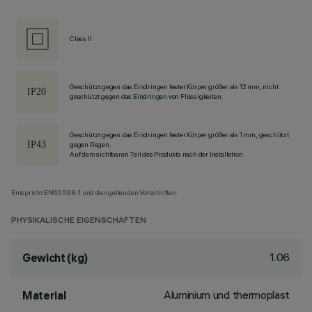
Class II
Geschützt gegen das Eindringen fester Körper größer als 12 mm, nicht
geschützt gegen das Eindringen von Flüssigkeiten.
Geschützt gegen das Eindringen fester Körper größer als 1 mm, geschützt
gegen Regen.
Auf dem sichtbaren Teil des Produkts nach der Installation
Entspricht EN60598-1 und den geltenden Vorschriften.
PHYSIKALISCHE EIGENSCHAFTEN
1.06
Gewicht (kg)
Aluminium und thermoplast
Material