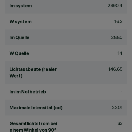
2390.4
lm system
16.3
W system
2880
lm Quelle
14
W Quelle
146.65
Lichtausbeute (realer
Wert)
-
lm im Notbetrieb
2201
Maximale Intensität (cd)
33
Gesamtlichtstrom bei
einem Winkel von 90°