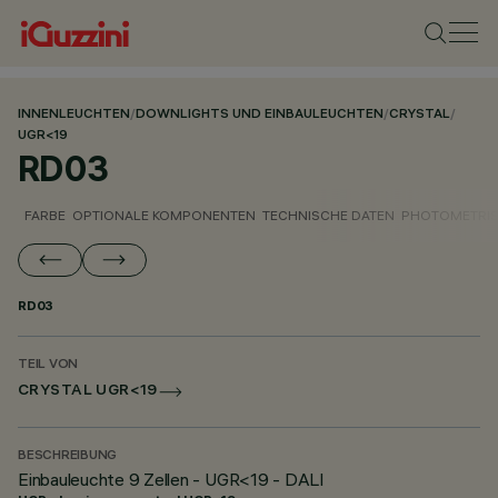
INNENLEUCHTEN
/
DOWNLIGHTS UND EINBAULEUCHTEN
/
CRYSTAL
/
UGR<19
RD03
FARBE
OPTIONALE KOMPONENTEN
TECHNISCHE DATEN
PHOTOMETRIS
RD03
TEIL VON
CRYSTAL UGR<19
BESCHREIBUNG
Einbauleuchte 9 Zellen - UGR<19 - DALI