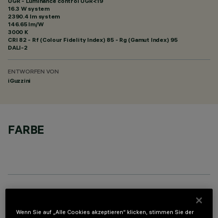
UGR - Luminance control UGR<19
16.3 W system
2390.4 lm system
146.65 lm/W
3000 K
CRI
82
- Rf (Colour Fidelity Index) 85 - Rg (Gamut Index) 95
DALI-2
ENTWORFEN VON
iGuzzini
FARBE
OPTIONALE KOMPONENTEN
Wenn Sie auf „Alle Cookies akzeptieren“ klicken, stimmen Sie der