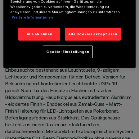
Speicherung von Cookies auf Ihrem Gerät zu, um die
Websitenavigation zu verbessern, die Websitenutzung zu
analysieren und unsere Marketingbemühungen zu unterstützen.
Weitere Informationen
TECHNISCHE DATEN
Alle ablehnen
Alle Cookies akzeptieren
LETZTES UPDATE: 05.08.2026
Cookie-Einstellungen
BESCHREIBUNG
Einbauleuchte bestehend aus Leuchtquelle, 9-zelligem
Lichtraster und Komponenten für den Betrieb. Version für
Beleuchtung mit kontrollierter Leuchtdichte UGR< 19-
gemäß Norm für den Einsatz in Flächen mit starker
Bildschirmnutzung. Hauptkorpus aus extrudiertem Aluminium
- eloxiertes Finish - Enddeckel aus Zamak-Guss - Matt-
Finish Halterung für LED-Lichtquellen aus Polkarbonat.
Befestigungsfedern aus Stahldraht. Das Optikgehäuse
besteht aus einem Raster aus strukturiertem,
durchscheinendem Metacrylat mit katadioptrischem System
(patentierte Opti Beam Diamond-Optik) - ohne galvanische