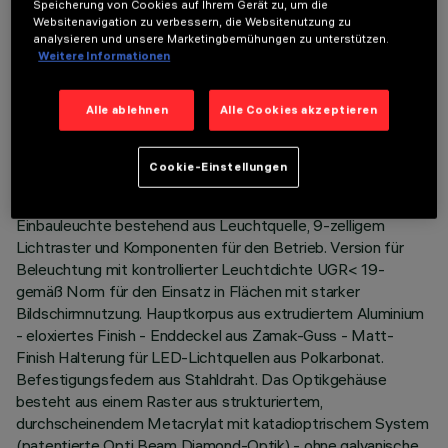
Speicherung von Cookies auf Ihrem Gerät zu, um die
Websitenavigation zu verbessern, die Websitenutzung zu
analysieren und unsere Marketingbemühungen zu unterstützen.
Weitere Informationen
TECHNISCHE DATEN
Alle ablehnen
Alle Cookies akzeptieren
LETZTES UPDATE: 05.08.2026
Cookie-Einstellungen
BESCHREIBUNG
Einbauleuchte bestehend aus Leuchtquelle, 9-zelligem
Lichtraster und Komponenten für den Betrieb. Version für
Beleuchtung mit kontrollierter Leuchtdichte UGR< 19-
gemäß Norm für den Einsatz in Flächen mit starker
Bildschirmnutzung. Hauptkorpus aus extrudiertem Aluminium
- eloxiertes Finish - Enddeckel aus Zamak-Guss - Matt-
Finish Halterung für LED-Lichtquellen aus Polkarbonat.
Befestigungsfedern aus Stahldraht. Das Optikgehäuse
besteht aus einem Raster aus strukturiertem,
durchscheinendem Metacrylat mit katadioptrischem System
(patentierte Opti Beam Diamond-Optik) - ohne galvanische