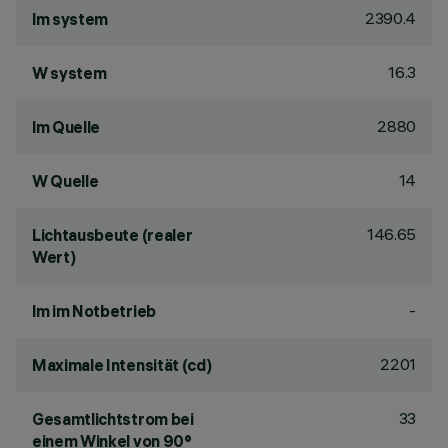
2390.4
lm system
16.3
W system
2880
lm Quelle
14
W Quelle
146.65
Lichtausbeute (realer
Wert)
-
lm im Notbetrieb
2201
Maximale Intensität (cd)
33
Gesamtlichtstrom bei
einem Winkel von 90°