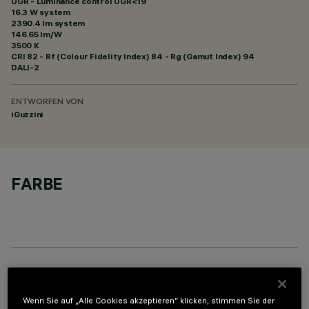
UGR - Luminance control UGR<19
16.3 W system
2390.4 lm system
146.65 lm/W
3500 K
CRI
82
- Rf (Colour Fidelity Index) 84 - Rg (Gamut Index) 94
DALI-2
ENTWORFEN VON
iGuzzini
FARBE
OPTIONALE KOMPONENTEN
Wenn Sie auf „Alle Cookies akzeptieren“ klicken, stimmen Sie der