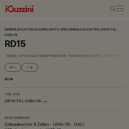
INNENLEUCHTEN
/
DOWNLIGHTS UND EINBAULEUCHTEN
/
CRYSTAL
/
UGR<19
RD15
FARBE
OPTIONALE KOMPONENTEN
TECHNISCHE DATEN
PHOTOMETRIS
RD15
TEIL VON
CRYSTAL UGR<19
BESCHREIBUNG
Einbauleuchte 9 Zellen - UGR<19 - DALI