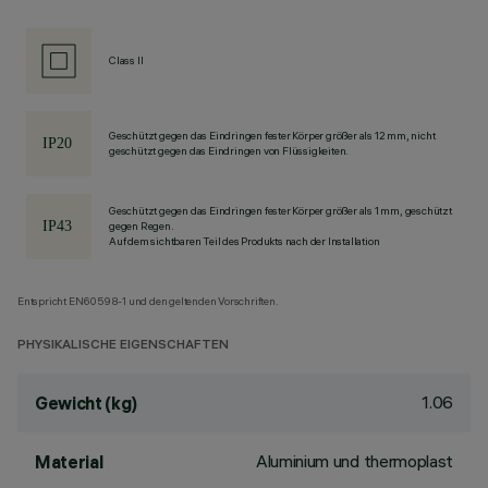
Class II
Geschützt gegen das Eindringen fester Körper größer als 12 mm, nicht
geschützt gegen das Eindringen von Flüssigkeiten.
Geschützt gegen das Eindringen fester Körper größer als 1 mm, geschützt
gegen Regen.
Auf dem sichtbaren Teil des Produkts nach der Installation
Entspricht EN60598-1 und den geltenden Vorschriften.
PHYSIKALISCHE EIGENSCHAFTEN
1.06
Gewicht (kg)
Aluminium und thermoplast
Material