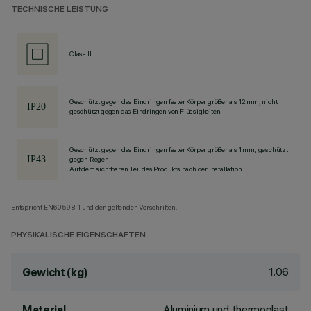
TECHNISCHE LEISTUNG
Class II
Geschützt gegen das Eindringen fester Körper größer als 12 mm, nicht
geschützt gegen das Eindringen von Flüssigkeiten.
Geschützt gegen das Eindringen fester Körper größer als 1 mm, geschützt
gegen Regen.
Auf dem sichtbaren Teil des Produkts nach der Installation
Entspricht EN60598-1 und den geltenden Vorschriften.
PHYSIKALISCHE EIGENSCHAFTEN
1.06
Gewicht (kg)
Aluminium und thermoplast
Material