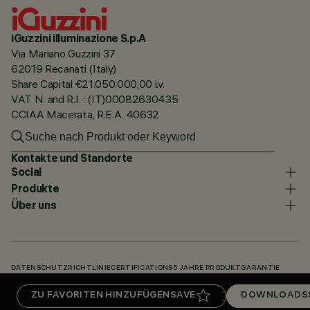
iGuzzini illuminazione S.p.A
Via Mariano Guzzini 37
62019 Recanati (Italy)
Share Capital €21.050.000,00 i.v.
VAT N. and R.I. : (IT)00082630435
CCIAA Macerata, R.E.A. 40632
Kontakte und Standorte
Social
Produkte
Über uns
DATENSCHUTZRICHTLINIE
CERTIFICATIONS
5 JAHRE PRODUKTGARANTIE
HINWEISGEBERSYSTEM
COOKIE POLICY
ACCESSIBILITY STATEMENT
ZU FAVORITEN HINZUFÜGEN
SAVE
DOWNLOADS
UNSERE CODES
KNOWLEDGE BASE (LOGIN REQUIRED)
DOWNLOADS