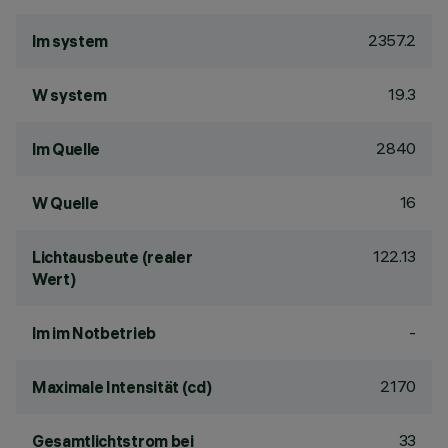
2357.2
lm system
19.3
W system
2840
lm Quelle
16
W Quelle
122.13
Lichtausbeute (realer
Wert)
-
lm im Notbetrieb
2170
Maximale Intensität (cd)
33
Gesamtlichtstrom bei