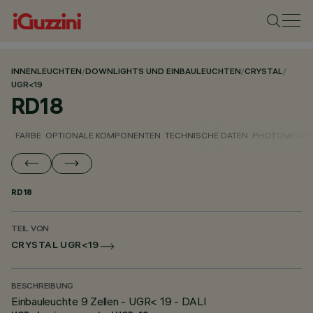
INNENLEUCHTEN
/
DOWNLIGHTS UND EINBAULEUCHTEN
/
CRYSTAL
/
UGR<19
RD18
FARBE
OPTIONALE KOMPONENTEN
TECHNISCHE DATEN
PHOTOMETRIS
RD18
TEIL VON
CRYSTAL UGR<19
BESCHREIBUNG
Einbauleuchte 9 Zellen - UGR< 19 - DALI