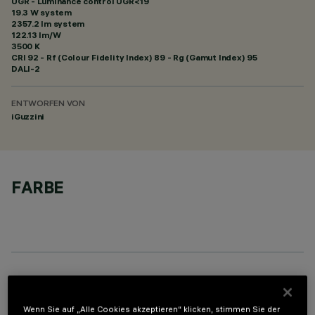
UGR - Luminance control UGR<19
19.3 W system
2357.2 lm system
122.13 lm/W
3500 K
CRI
92
- Rf (Colour Fidelity Index) 89 - Rg (Gamut Index) 95
DALI-2
ENTWORFEN VON
iGuzzini
FARBE
OPTIONALE KOMPONENTEN
Wenn Sie auf „Alle Cookies akzeptieren“ klicken, stimmen Sie der