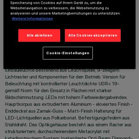
Speicherung von Cookies auf Ihrem Gerät zu, um die
Websitenavigation zu verbessern, die Websitenutzung zu
analysieren und unsere Marketingbemühungen zu unterstützen.
Weitere Informationen
TECHNISCHE DATEN
Alle ablehnen
Alle Cookies akzeptieren
LETZTES UPDATE: 05.08.2026
Cookie-Einstellungen
BESCHREIBUNG
Einbauleuchte bestehend aus Leuchtquelle, 9-zelligem
Lichtraster und Komponenten für den Betrieb. Version für
Beleuchtung mit kontrollierter Leuchtdichte UGR< 19-
gemäß Norm für den Einsatz in Flächen mit starker
Bildschirmnutzung. LEDs mit hohem Farbwiedergabeindex.
Hauptkorpus aus extrudiertem Aluminium - eloxiertes Finish -
Enddeckel aus Zamak-Guss - Matt-Finish Halterung für
LED-Lichtquellen aus Polkarbonat. Befestigungsfedern aus
Stahldraht. Das Optikgehäuse besteht aus einem Raster aus
strukturiertem, durchscheinendem Metacrylat mit
katadioptrischem System (patentierte Opti Beam Diamond-