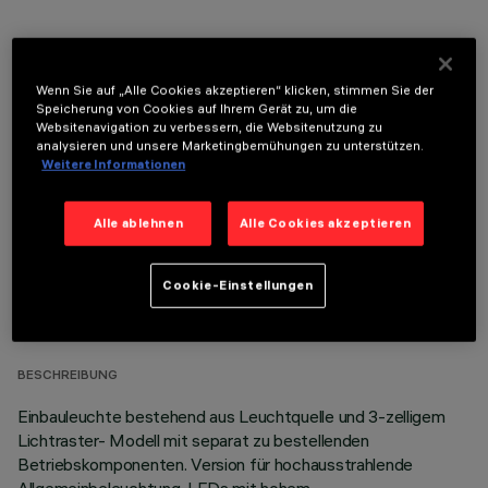
Wenn Sie auf „Alle Cookies akzeptieren“ klicken, stimmen Sie der
Speicherung von Cookies auf Ihrem Gerät zu, um die
OPTIONALE KOMPONENTEN
Websitenavigation zu verbessern, die Websitenutzung zu
analysieren und unsere Marketingbemühungen zu unterstützen.
Weitere Informationen
Alle ablehnen
Alle Cookies akzeptieren
TECHNISCHE DATEN
Cookie-Einstellungen
LETZTES UPDATE: 05.08.2026
BESCHREIBUNG
Einbauleuchte bestehend aus Leuchtquelle und 3-zelligem
Lichtraster- Modell mit separat zu bestellenden
Betriebskomponenten. Version für hochausstrahlende