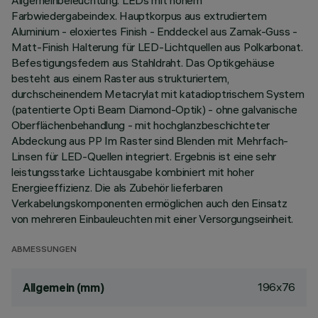
Allgemeinbeleuchtung. LEDs mit hohem
Farbwiedergabeindex. Hauptkorpus aus extrudiertem
Aluminium - eloxiertes Finish - Enddeckel aus Zamak-Guss -
Matt-Finish Halterung für LED-Lichtquellen aus Polkarbonat.
Befestigungsfedern aus Stahldraht. Das Optikgehäuse
besteht aus einem Raster aus strukturiertem,
durchscheinendem Metacrylat mit katadioptrischem System
(patentierte Opti Beam Diamond-Optik) - ohne galvanische
Oberflächenbehandlung - mit hochglanzbeschichteter
Abdeckung aus PP Im Raster sind Blenden mit Mehrfach-
Linsen für LED-Quellen integriert. Ergebnis ist eine sehr
leistungsstarke Lichtausgabe kombiniert mit hoher
Energieeffizienz. Die als Zubehör lieferbaren
Verkabelungskomponenten ermöglichen auch den Einsatz
von mehreren Einbauleuchten mit einer Versorgungseinheit.
ABMESSUNGEN
196x76
Allgemein (mm)