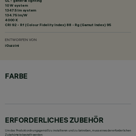
GL - general lighting
10 W system
1347.5 lm system
134.75 lm/W
4000 K
CRI
92
- Rf (Colour Fidelity Index) 88 - Rg (Gamut Index) 95
ENTWORFEN VON
iGuzzini
FARBE
ERFORDERLICHES ZUBEHÖR
Um das Produkt ordnungsgemäß zu installieren und zu betreiben, muss eines der erforderlichen
Zubehörteile bestellt werden: