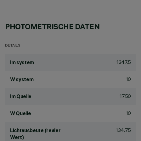
PHOTOMETRISCHE DATEN
DETAILS
1347.5
lm system
10
W system
1750
lm Quelle
10
W Quelle
134.75
Lichtausbeute (realer
Wert)