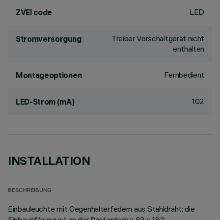
LED
ZVEI code
Treiber Vorschaltgerät nicht
Stromversorgung
enthalten
Fernbedient
Montageoptionen
102
LED-Strom (mA)
INSTALLATION
BESCHREIBUNG
Einbauleuchte mit Gegenhalterfedern aus Stahldraht; die
Einbauöffnung ist an der Rasterdecke 63 x 183