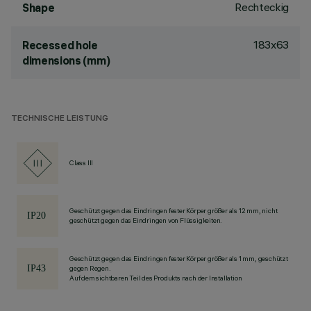
Rechteckig
Shape
183x63
Recessed hole
dimensions (mm)
TECHNISCHE LEISTUNG
Class III
Geschützt gegen das Eindringen fester Körper größer als 12 mm, nicht
geschützt gegen das Eindringen von Flüssigkeiten.
Geschützt gegen das Eindringen fester Körper größer als 1 mm, geschützt
gegen Regen.
Auf dem sichtbaren Teil des Produkts nach der Installation