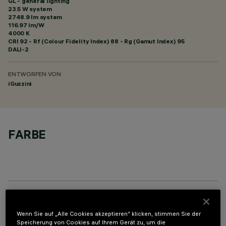
GL - general lighting
23.5 W system
2748.9 lm system
116.97 lm/W
4000 K
CRI
92
- Rf (Colour Fidelity Index) 88 - Rg (Gamut Index) 95
DALI-2
ENTWORFEN VON
iGuzzini
FARBE
TECHNISCHE DATEN
Wenn Sie auf „Alle Cookies akzeptieren“ klicken, stimmen Sie der
Speicherung von Cookies auf Ihrem Gerät zu, um die
LETZTES UPDATE: 06.08.2026