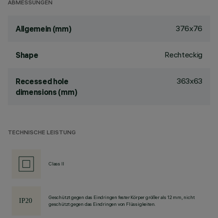
ABMESSUNGEN
376x76
Allgemein (mm)
Rechteckig
Shape
363x63
Recessed hole
dimensions (mm)
TECHNISCHE LEISTUNG
Class II
Geschützt gegen das Eindringen fester Körper größer als 12 mm, nicht
geschützt gegen das Eindringen von Flüssigkeiten.