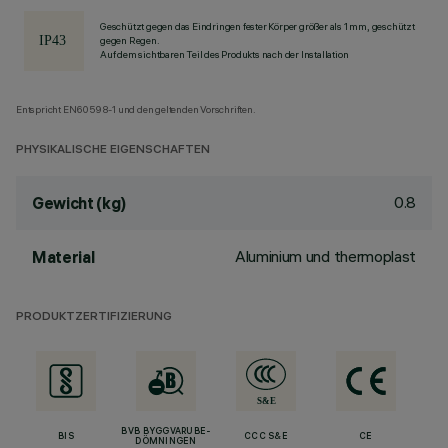
Geschützt gegen das Eindringen fester Körper größer als 1 mm, geschützt
gegen Regen.
Auf dem sichtbaren Teil des Produkts nach der Installation
Entspricht EN60598-1 und den geltenden Vorschriften.
PHYSIKALISCHE EIGENSCHAFTEN
0.8
Gewicht (kg)
Aluminium und thermoplast
Material
PRODUKTZERTIFIZIERUNG
BVB BYGGVARUBE-
BIS
CCC S&E
CE
DÖMNINGEN