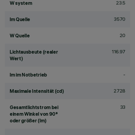
23.5
W system
3570
lm Quelle
20
W Quelle
116.97
Lichtausbeute (realer
Wert)
-
lm im Notbetrieb
2728
Maximale Intensität (cd)
33
Gesamtlichtstrom bei
einem Winkel von 90°
oder größer (lm)