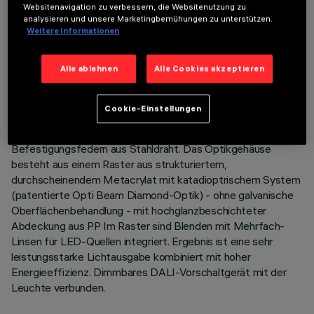
Websitenavigation zu verbessern, die Websitenutzung zu
analysieren und unsere Marketingbemühungen zu unterstützen.
Weitere Informationen
BESCHREIBUNG
Einbauleuchte bestehend aus Leuchtquelle, 6-zelligem
Alle ablehnen
Alle Cookies akzeptieren
Lichtraster und Komponenten für den Betrieb. Version für
hochausstrahlende Allgemeinbeleuchtung. LEDs mit hohem
Farbwiedergabeindex. Hauptkorpus aus extrudiertem
Cookie-Einstellungen
Aluminium - eloxiertes Finish - Enddeckel aus Zamak-Guss -
Matt-Finish Halterung für LED-Lichtquellen aus Polkarbonat.
Befestigungsfedern aus Stahldraht. Das Optikgehäuse
besteht aus einem Raster aus strukturiertem,
durchscheinendem Metacrylat mit katadioptrischem System
(patentierte Opti Beam Diamond-Optik) - ohne galvanische
Oberflächenbehandlung - mit hochglanzbeschichteter
Abdeckung aus PP Im Raster sind Blenden mit Mehrfach-
Linsen für LED-Quellen integriert. Ergebnis ist eine sehr
leistungsstarke Lichtausgabe kombiniert mit hoher
Energieeffizienz. Dimmbares DALI-Vorschaltgerät mit der
Leuchte verbunden.