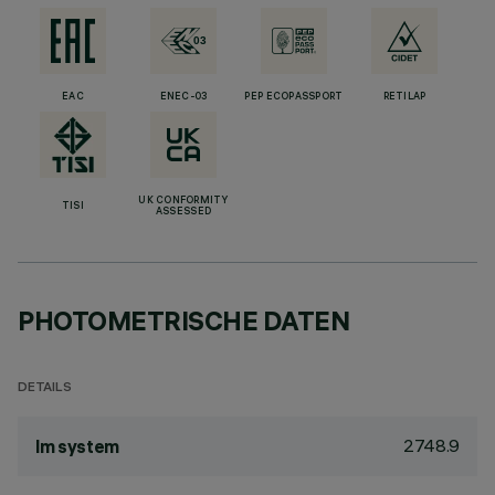
EAC
ENEC-03
PEP ECOPASSPORT
RETILAP
UK CONFORMITY
TISI
ASSESSED
PHOTOMETRISCHE DATEN
DETAILS
2748.9
lm system