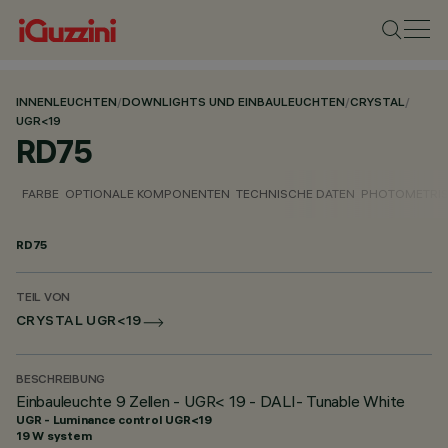
INNENLEUCHTEN
/
DOWNLIGHTS UND EINBAULEUCHTEN
/
CRYSTAL
/
UGR<19
RD75
FARBE
OPTIONALE KOMPONENTEN
TECHNISCHE DATEN
PHOTOMETRIS
RD75
TEIL VON
CRYSTAL UGR<19
BESCHREIBUNG
Einbauleuchte 9 Zellen - UGR< 19 - DALI- Tunable White
UGR - Luminance control UGR<19
19 W system