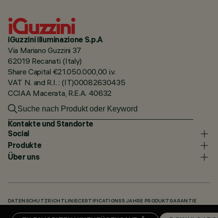
iGuzzini illuminazione S.p.A
Via Mariano Guzzini 37
62019 Recanati (Italy)
Share Capital €21.050.000,00 i.v.
VAT N. and R.I. : (IT)00082630435
CCIAA Macerata, R.E.A. 40632
Kontakte und Standorte
Social
Produkte
Über uns
DATENSCHUTZRICHTLINIE
CERTIFICATIONS
5 JAHRE PRODUKTGARANTIE
HINWEISGEBERSYSTEM
COOKIE POLICY
ACCESSIBILITY STATEMENT