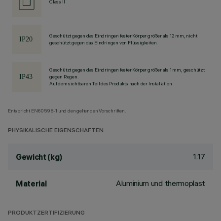
Class II
Geschützt gegen das Eindringen fester Körper größer als 12 mm, nicht
geschützt gegen das Eindringen von Flüssigkeiten.
Geschützt gegen das Eindringen fester Körper größer als 1 mm, geschützt
gegen Regen.
Auf dem sichtbaren Teil des Produkts nach der Installation
Entspricht EN60598-1 und den geltenden Vorschriften.
PHYSIKALISCHE EIGENSCHAFTEN
1.17
Gewicht (kg)
Aluminium und thermoplast
Material
PRODUKTZERTIFIZIERUNG