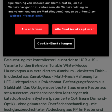
Speicherung von Cookies auf Ihrem Gerät zu, um die
Websitenavigation zu verbessern, die Websitenutzung zu
analysieren und unsere Marketingbemühungen zu unterstützen.
Weitere Informationen
TECHNISCHE DATEN
LETZTES UPDATE: 06.08.2026
Alle ablehnen
Alle Cookies akzeptieren
BESCHREIBUNG
Cookie-Einstellungen
Einbauleuchte bestehend aus Leuchtquelle, X-zelligem
Lichtraster und Komponenten für den Betrieb. Version für
Beleuchtung mit kontrollierter Leuchtdichte UGR < 19 -
Variante für den Betrieb in Tunable White-Modus
Hauptkorpus aus extrudiertem Aluminium - eloxiertes Finish -
Enddeckel aus Zamak-Guss - Matt-Finish Halterung für
LED-Lichtquellen aus Polkarbonat. Befestigungsfedern aus
Stahldraht. Das Optikgehäuse besteht aus einem Raster aus
strukturiertem, durchscheinendem Metacrylat mit
katadioptrischem System (patentierte Opti Beam Diamond-
Optik) - ohne galvanische Oberflächenbehandlung - mit
hochglanzbeschichteter Abdeckung aus PP Im Raster sind