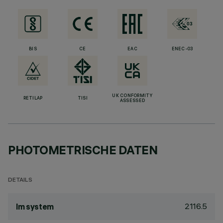
BIS
CE
EAC
ENEC-03
UK CONFORMITY
RETILAP
TISI
ASSESSED
PHOTOMETRISCHE DATEN
DETAILS
2116.5
lm system