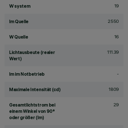
19
W system
2550
lm Quelle
16
W Quelle
111.39
Lichtausbeute (realer
Wert)
-
lm im Notbetrieb
1809
Maximale Intensität (cd)
29
Gesamtlichtstrom bei
einem Winkel von 90°
oder größer (lm)