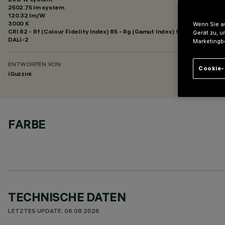
2502.75 lm system
120.32 lm/W
3000 K
Wenn Sie au
CRI
82
- Rf (Colour Fidelity Index) 85 - Rg (Gamut Index) 95
Gerät zu, u
DALI-2
Marketingb
ENTWORFEN VON
Cookie-
iGuzzini
FARBE
TECHNISCHE DATEN
LETZTES UPDATE: 06.08.2026