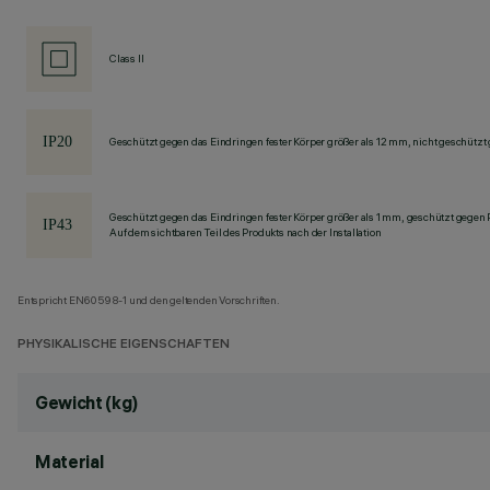
Class II
Geschützt gegen das Eindringen fester Körper größer als 12 mm, nicht geschützt
Geschützt gegen das Eindringen fester Körper größer als 1 mm, geschützt gegen
Auf dem sichtbaren Teil des Produkts nach der Installation
Entspricht EN60598-1 und den geltenden Vorschriften.
PHYSIKALISCHE EIGENSCHAFTEN
Gewicht (kg)
Material