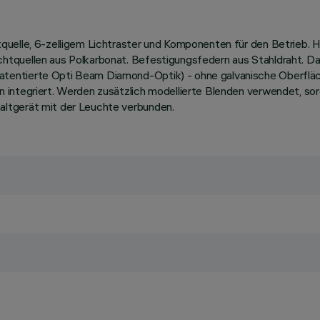
uelle, 6-zelligem Lichtraster und Komponenten für den Betrieb. Ha
htquellen aus Polkarbonat. Befestigungsfedern aus Stahldraht. Da
tentierte Opti Beam Diamond-Optik) - ohne galvanische Oberflä
integriert. Werden zusätzlich modellierte Blenden verwendet, sorg
ltgerät mit der Leuchte verbunden.