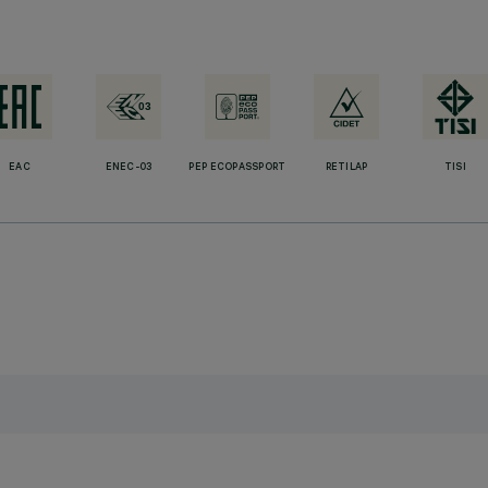
EAC
ENEC-03
PEP ECOPASSPORT
RETILAP
TISI